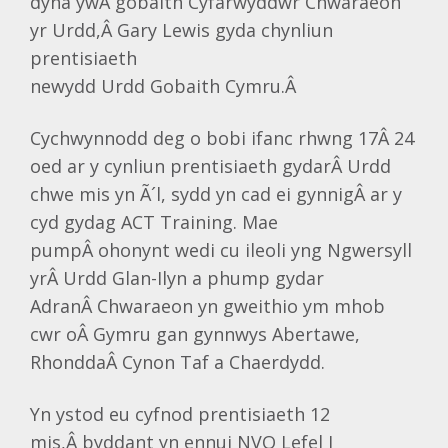
dyna ywÂ gobaith Cyfarwyddwr Chwaraeon
yr Urdd,Â Gary Lewis gyda chynliun
prentisiaeth
newydd Urdd Gobaith Cymru.Â
Cychwynnodd deg o bobi ifanc rhwng 17Â 24
oed ar y cynliun prentisiaeth gydarÂ Urdd
chwe mis yn Ã´l, sydd yn cad ei gynnigÂ ar y
cyd gydag ACT Training. Mae
pumpÂ ohonynt wedi cu ileoli yng Ngwersyll
yrÂ Urdd Glan-Ilyn a phump gydar
AdranÂ Chwaraeon yn gweithio ym mhob
cwr oÂ Gymru gan gynnwys Abertawe,
RhonddaÂ Cynon Taf a Chaerdydd.
Yn ystod eu cyfnod prentisiaeth 12
mis,Â byddant yn ennui NVQ Lefel I