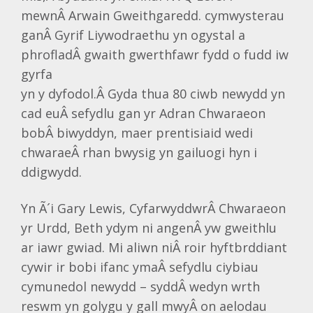
mewnÂ Arwain Gweithgaredd. cymwysterau
ganÂ Gyrif Liywodraethu yn ogystal a
phrofladÂ gwaith gwerthfawr fydd o fudd iw
gyrfa
yn y dyfodol.Â Gyda thua 80 ciwb newydd yn
cad euÂ sefydlu gan yr Adran Chwaraeon
bobÂ biwyddyn, maer prentisiaid wedi
chwaraeÂ rhan bwysig yn gailuogi hyn i
ddigwydd.
Yn Ã´i Gary Lewis, CyfarwyddwrÂ Chwaraeon
yr Urdd, Beth ydym ni angenÂ yw gweithlu
ar iawr gwiad. Mi aliwn niÂ roir hyftbrddiant
cywir ir bobi ifanc ymaÂ sefydlu ciybiau
cymunedol newydd – syddÂ wedyn wrth
reswm yn golygu y gall mwyÂ on aelodau