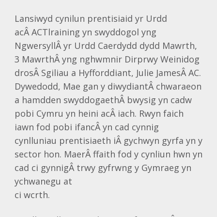
Lansiwyd cynilun prentisiaid yr Urdd
acÂ ACTlraining yn swyddogol yng
NgwersyllÂ yr Urdd Caerdydd dydd Mawrth,
3 MawrthÂ yng nghwmnir Dirprwy Weinidog
drosÂ Sgiliau a Hyfforddiant, Julie JamesÂ AC.
Dywedodd, Mae gan y diwydiantÂ chwaraeon
a hamdden swyddogaethÂ bwysig yn cadw
pobi Cymru yn heini acÂ iach. Rwyn faich
iawn fod pobi ifancÂ yn cad cynnig
cynlluniau prentisiaeth iÂ gychwyn gyrfa yn y
sector hon. MaerÂ ffaith fod y cynliun hwn yn
cad ci gynnigÂ trwy gyfrwng y Gymraeg yn
ychwanegu at
ci wcrth.