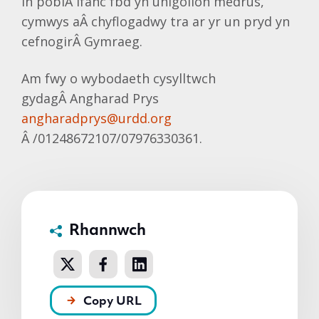
in pobiÂ ifanc fbd yn unigolion medrus,
cymwys aÂ chyflogadwy tra ar yr un pryd yn
cefnogirÂ Gymraeg.
Am fwy o wybodaeth cysylltwch
gydagÂ Angharad Prys
angharadprys@urdd.org
Â /01248672107/07976330361.
Rhannwch
Copy URL