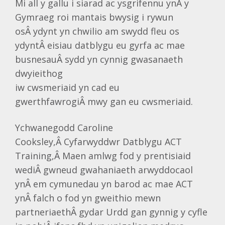
Mi all y gallu i siarad ac ysgrifennu ynÂ y
Gymraeg roi mantais bwysig i rywun
osÂ ydynt yn chwilio am swydd fleu os
ydyntÂ eisiau datblygu eu gyrfa ac mae
busnesauÂ sydd yn cynnig gwasanaeth
dwyieithog
iw cwsmeriaid yn cad eu
gwerthfawrogiÂ mwy gan eu cwsmeriaid.
Ychwanegodd Caroline
Cooksley,Â Cyfarwyddwr Datblygu ACT
Training,Â Maen amlwg fod y prentisiaid
wediÂ gwneud gwahaniaeth arwyddocaol
ynÂ em cymunedau yn barod ac mae ACT
ynÂ falch o fod yn gweithio mewn
partneriaethÂ gydar Urdd gan gynnig y cyfle