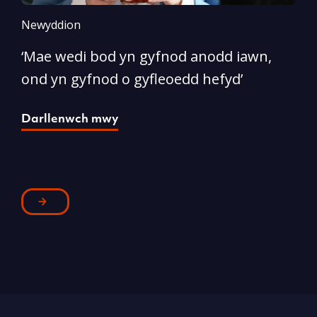
Newyddion
N
‘Mae wedi bod yn gyfnod anodd iawn,
A
ond yn gyfnod o gyfleoedd hefyd’
l
Darllenwch mwy
D