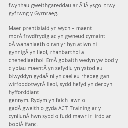
fwynhau gweithgareddau ar Ã´IÂ ysgol trwy
gyfrwng y Gyrnraeg.
Maer prentisiaid yn wych – maent
morÂ frwdfrydig ac yn gwneud cymaint
oÂ wahaniaeth o ran yr hyn atiwn ni
gynnigÂ yn Ileol, rhanbartho! a
chenedlaethol. EmÂ gobaith wedyn yw bod y
clybiau maentÂ yn sefydlu yn ystod eu
biwyddyn gydaÂ ni yn cae! eu rhedeg gan
wirfoddotwyrÂ Ileol, sydd hefyd yn derbyn
hyfforddiant
gennym. Rydym yn faich iawn o
gadÂ gweithio gyda ACT Training ar y
cynilunÂ hwn sydd o fudd mawr ir Iirdd ar
bobiÂ ifanc.