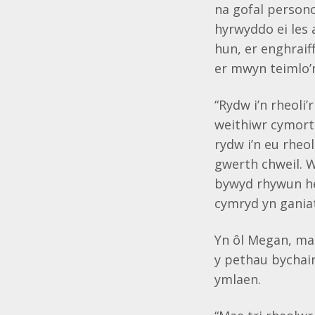
na gofal person
hyrwyddo ei les 
hun, er enghraif
er mwyn teimlo’n
“Rydw i’n rheoli’
weithiwr cymorth
rydw i’n eu rheo
gwerth chweil. 
bywyd rhywun he
cymryd yn ganiat
Yn ôl Megan, ma
y pethau bychain
ymlaen.