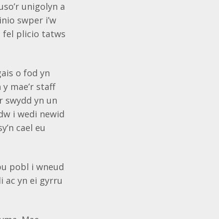
so’r unigolyn a
inio swper i’w
fel plicio tatws
gais o fod yn
 y mae’r staff
’r swydd yn un
dw i wedi newid
y’n cael eu
pu pobl i wneud
 ac yn ei gyrru