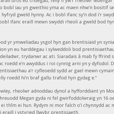
arall dros eu tridegau, felly fi yw’r rheolwr ieuenga
 o bobl iau yn gweithio yma ac maen nhw’n bositif i
 hyfryd gweld hynny. Ac i bobl ifanc sy’n dod i’r swy
obl ifanc eraill mewn swyddi rheoli a gweld bod hy
bod yr ymweliadau ysgol hyn gan brentisiaid yn syn
ion yn eu harddegau i sylweddoli bod prentisiaetha
adeiladwr, trydanwr ac ati. Siaradais â mab fy ffrind
 roedd e’n awyddus i roi cynnig arni yn y dyfodol.
ntisiaethau a’r cyfleoedd sydd ar gael mewn cymai
lly roedd hi’n braf gallu trafod hyn gydag e.”
wley, rheolwr adnoddau dynol a hyfforddiant yn M
chreuodd Megan gyda ni fel gwirfoddolwraig yn 16 o
i ei thîm ei hun. Rydym ni mor falch o’i chynnydd ac
 eraill i ystyried llwybr prentisiaeth.