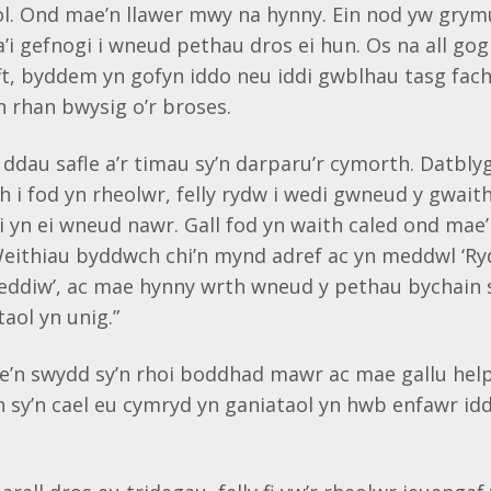
ol. Ond mae’n llawer mwy na hynny. Ein nod yw grymu
a’i gefnogi i wneud pethau dros ei hun. Os na all gog
ft, byddem yn gofyn iddo neu iddi gwblhau tasg fach 
 rhan bwysig o’r broses.
r ddau safle a’r timau sy’n darparu’r cymorth. Datbly
 i fod yn rheolwr, felly rydw i wedi gwneud y gwaith
li yn ei wneud nawr. Gall fod yn waith caled ond mae
Weithiau byddwch chi’n mynd adref ac yn meddwl ‘Ry
ddiw’, ac mae hynny wrth wneud y pethau bychain s
aol yn unig.”
e’n swydd sy’n rhoi boddhad mawr ac mae gallu hel
 sy’n cael eu cymryd yn ganiataol yn hwb enfawr iddi