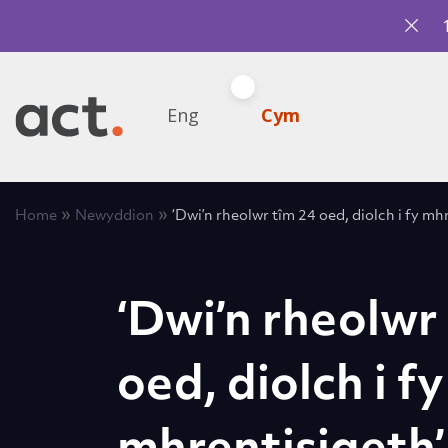
Eng
Cym
»
»
Home
Newyddion
‘Dwi’n rheolwr tîm 24 oed, diolch i fy mh
‘Dwi’n rheolwr
oed, diolch i fy