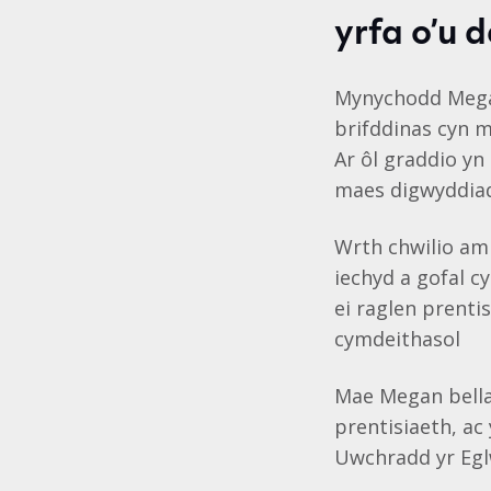
yrfa o’u 
Mynychodd Megan
brifddinas cyn m
Ar ôl graddio yn
maes digwyddiad
Wrth chwilio am 
iechyd a gofal 
ei raglen prenti
cymdeithasol
Mae Megan bellach
prentisiaeth, ac
Uwchradd yr Eglw