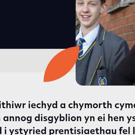
thiwr iechyd a chymorth cym
 annog disgyblion yn ei hen y
i ystyried prentisiaethau fel l