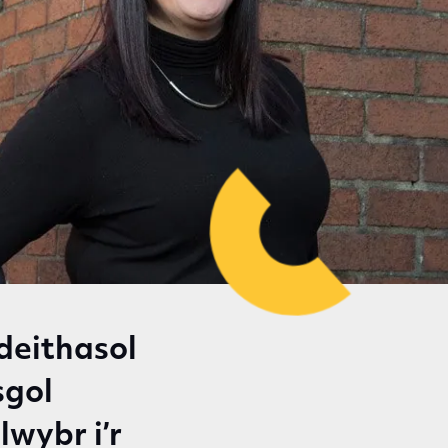
deithasol
sgol
lwybr i’r