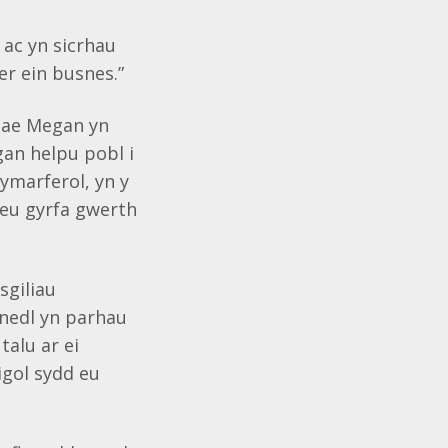
 ac yn sicrhau
er ein busnes.”
Mae Megan yn
gan helpu pobl i
ymarferol, yn y
reu gyrfa gwerth
sgiliau
enedl yn parhau
talu ar ei
igol sydd eu