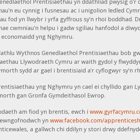
nedlaethol Prentisiaethau yn ddathliad pwysig o’r 
au’n eu cynnig i fusnesau ac i unigolion ledled Cymru
hau fod yn llwybr i yrfa gyffrous sy’n rhoi boddhad. 
mae cwmnïau’n helpu i gadw sgiliau hanfodol a diwy
f economaidd yng Nghymru.
n dathlu Wythnos Genedlaethol Prentisiaethau bob 
aethau Llywodraeth Cymru ar waith gydol y flwyddyn
ymorth sydd ar gael i brentisiaid a’r cyflogwyr sy’n rh
rentisiaethau yng Nghymru yn cael ei chyllido gan 
morth gan Gronfa Gymdeithasol Ewrop.
daeth am fiod yn brentis, ewch i
www.gyrfacymru.
mewngofnodwch yn
www.facebook.com/apprentices
icewales, a gallwch chi ddilyn y stori drwy ddefnyd