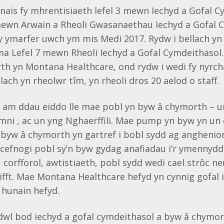
nais fy mhrentisiaeth lefel 3 mewn Iechyd a Gofal C
5 mewn Arwain a Rheoli Gwasanaethau Iechyd a Gofal
fy ymarfer uwch ym mis Medi 2017. Rydw i bellach y
a Lefel 7 mewn Rheoli Iechyd a Gofal Cymdeithasol.
th yn Montana Healthcare, ond rydw i wedi fy nyrch
lach yn rheolwr tîm, yn rheoli dros 20 aelod o staff.
fol am ddau eiddo lle mae pobl yn byw â chymorth –
i , ac un yng Nghaerffili. Mae pump yn byw yn un e
do byw â chymorth yn gartref i bobl sydd ag anghenio
n cefnogi pobl sy’n byw gydag anafiadau i’r ymennyd
 corfforol, awtistiaeth, pobl sydd wedi cael strôc ne
ifft. Mae Montana Healthcare hefyd yn cynnig gofal 
u hunain hefyd.
dwl bod iechyd a gofal cymdeithasol a byw â chymo