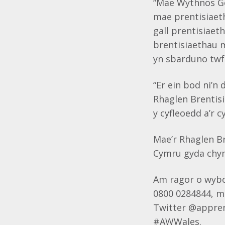
“Mae Wythnos Ge
mae prentisiaeth
gall prentisiaet
brentisiaethau 
yn sbarduno tw
“Er ein bod ni’
Rhaglen Brentisi
y cyfleoedd a’r c
Mae’r Rhaglen B
Cymru gyda chy
Am ragor o wybo
0800 0284844, 
Twitter @apprent
#AWWales.