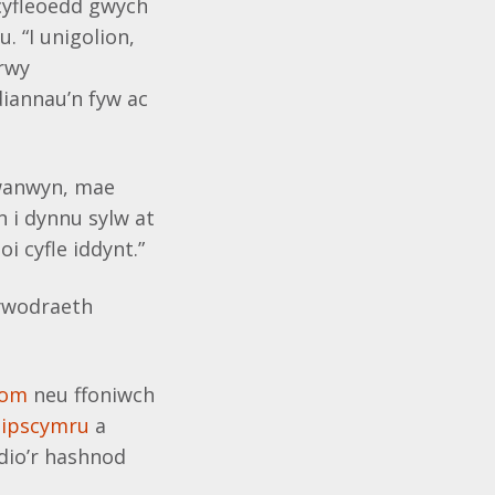
cyfleoedd gwych
. “I unigolion,
Drwy
diannau’n fyw ac
gwanwyn, mae
 i dynnu sylw at
oi cyfle iddynt.”
Lywodraeth
com
neu ffoniwch
hipscymru
a
dio’r hashnod