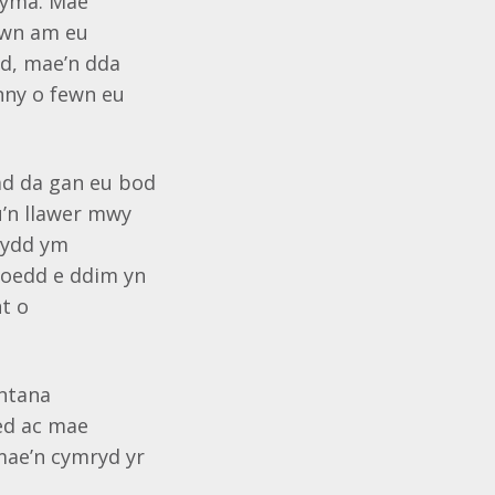
f yma. Mae
awn am eu
dd, mae’n dda
nny o fewn eu
iad da gan eu bod
u’n llawer mwy
 sydd ym
 Doedd e ddim yn
nt o
ontana
ed ac mae
 mae’n cymryd yr