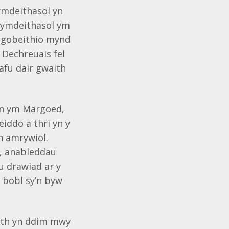
ymdeithasol yn
 Cymdeithasol ym
n gobeithio mynd
 Dechreuais fel
afu dair gwaith
 un ym Margoed,
iddo a thri yn y
n amrywiol.
d, anableddau
u drawiad ar y
i bobl sy’n byw
rth yn ddim mwy