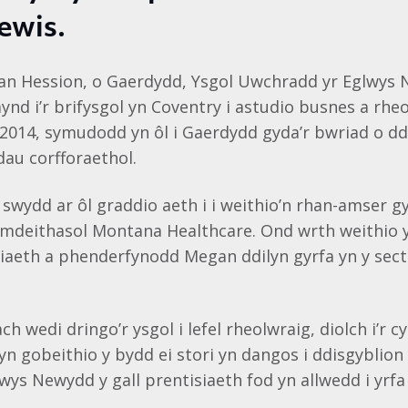
dewis.
 Hession, o Gaerdydd, Ysgol Uwchradd yr Eglwys 
ynd i’r brifysgol yn Coventry i astudio busnes a rhe
 2014, symudodd yn ôl i Gaerdydd gyda’r bwriad o dd
au corfforaethol.
swydd ar ôl graddio aeth i i weithio’n rhan-amser g
cymdeithasol Montana Healthcare. Ond wrth weithio
siaeth a phenderfynodd Megan ddilyn gyrfa yn y sect
 wedi dringo’r ysgol i lefel rheolwraig, diolch i’r c
 yn gobeithio y bydd ei stori yn dangos i ddisgyblion
ys Newydd y gall prentisiaeth fod yn allwedd i yrfa