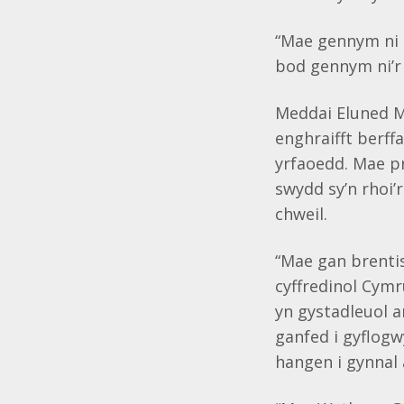
“Mae gennym ni t
bod gennym ni’r 
Meddai Eluned M
enghraifft berff
yrfaoedd. Mae pr
swydd sy’n rhoi’
chweil.
“Mae gan brentis
cyffredinol Cym
yn gystadleuol a
ganfed i gyflogw
hangen i gynnal 