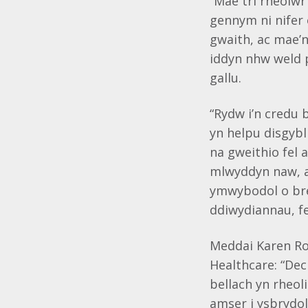
“Mae tri rheolwr 
gennym ni nifer
gwaith, ac mae’n
iddyn nhw weld p
gallu.
“Rydw i’n credu 
yn helpu disgybl
na gweithio fel 
mlwyddyn naw, ac
ymwybodol o bre
ddiwydiannau, fe
Meddai Karen Ro
Healthcare: “De
bellach yn rheol
amser i ysbrydoli