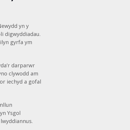
Newydd yn y
oli digwyddiadau.
ilyn gyrfa ym
yda’r darparwr
 yno clywodd am
or iechyd a gofal
ynllun
 yn Ysgol
 lwyddiannus.