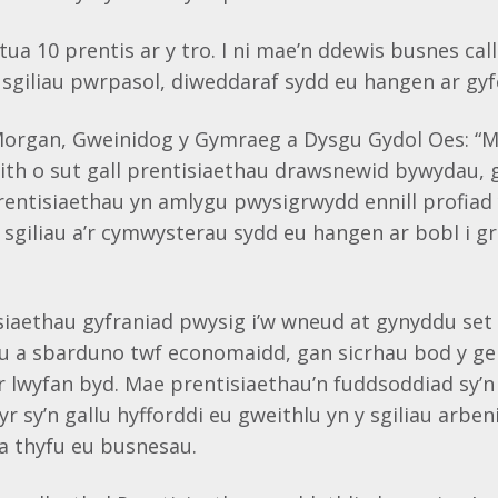
ua 10 prentis ar y tro. I ni mae’n ddewis busnes call
sgiliau pwrpasol, diweddaraf sydd eu hangen ar gyf
organ, Gweinidog y Gymraeg a Dysgu Gydol Oes: “
aith o sut gall prentisiaethau drawsnewid bywydau, 
entisiaethau yn amlygu pwysigrwydd ennill profiad 
r sgiliau a’r cymwysterau sydd eu hangen ar bobl i g
iaethau gyfraniad pwysig i’w wneud at gynyddu set 
ru a sbarduno twf economaidd, gan sicrhau bod y g
r lwyfan byd. Mae prentisiaethau’n fuddsoddiad sy’n 
yr sy’n gallu hyfforddi eu gweithlu yn y sgiliau arben
a thyfu eu busnesau.