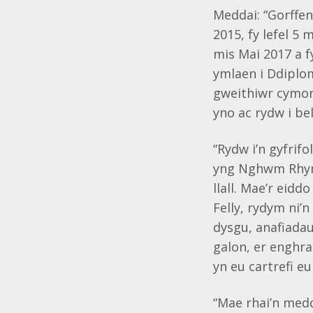
Meddai: “Gorffen
2015, fy lefel 
mis Mai 2017 a 
ymlaen i Ddiplom
gweithiwr cymor
yno ac rydw i bel
“Rydw i’n gyfri
yng Nghwm Rhymn
llall. Mae’r eid
Felly, rydym ni’
dysgu, anafiadau
galon, er enghra
yn eu cartrefi e
“Mae rhai’n med