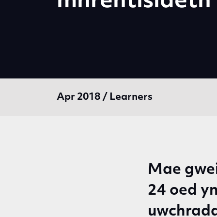
mhrentisiaeth’
Apr 2018 / Learners
Mae gwei
24 oed yn
uwchradd 