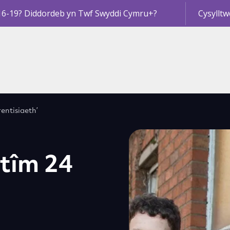
16-19? Diddordeb yn Twf Swyddi Cymru+?
Cysylltw
rentisiaeth’
 tîm 24