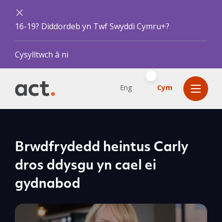
16-19? Diddordeb yn Twf Swyddi Cymru+?
Cysylltwch â ni
Eng
Cym
Brwdfrydedd heintus Carly
dros ddysgu yn cael ei
gydnabod