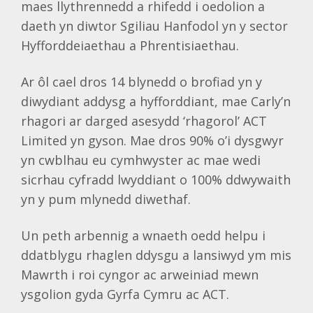
maes llythrennedd a rhifedd i oedolion a
daeth yn diwtor Sgiliau Hanfodol yn y sector
Hyfforddeiaethau a Phrentisiaethau.
Ar ôl cael dros 14 blynedd o brofiad yn y
diwydiant addysg a hyfforddiant, mae Carly’n
rhagori ar darged asesydd ‘rhagorol’ ACT
Limited yn gyson. Mae dros 90% o’i dysgwyr
yn cwblhau eu cymhwyster ac mae wedi
sicrhau cyfradd lwyddiant o 100% ddwywaith
yn y pum mlynedd diwethaf.
Un peth arbennig a wnaeth oedd helpu i
ddatblygu rhaglen ddysgu a lansiwyd ym mis
Mawrth i roi cyngor ac arweiniad mewn
ysgolion gyda Gyrfa Cymru ac ACT.