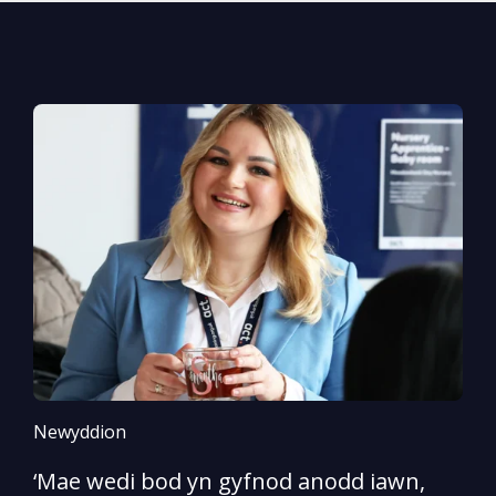
Newyddion
N
‘Mae wedi bod yn gyfnod anodd iawn,
A