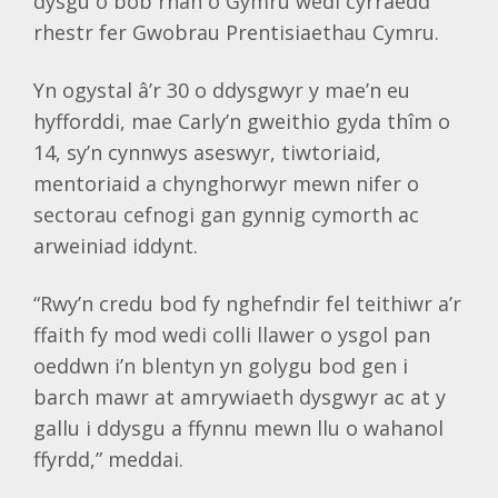
dysgu o bob rhan o Gymru wedi cyrraedd
rhestr fer Gwobrau Prentisiaethau Cymru.
Yn ogystal â’r 30 o ddysgwyr y mae’n eu
hyfforddi, mae Carly’n gweithio gyda thîm o
14, sy’n cynnwys aseswyr, tiwtoriaid,
mentoriaid a chynghorwyr mewn nifer o
sectorau cefnogi gan gynnig cymorth ac
arweiniad iddynt.
“Rwy’n credu bod fy nghefndir fel teithiwr a’r
ffaith fy mod wedi colli llawer o ysgol pan
oeddwn i’n blentyn yn golygu bod gen i
barch mawr at amrywiaeth dysgwyr ac at y
gallu i ddysgu a ffynnu mewn llu o wahanol
ffyrdd,” meddai.