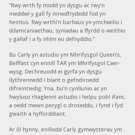
“Rwy wrth fy modd yn dysgu ac rwy’n
meddwl y gall fy mrwdfrydedd fod yn
heintus. Rwy wrthi’n barhaus yn ymchwilio i
ddamcaniaethau, syniadau a ffyrdd o weithio
y gallaf i a fy nhîm eu defnyddio.”
Bu Carly yn astudio ym Mhrifysgol Queen’s,
Belffast cyn ennill TAR ym Mhrifysgol Caer-
wysg. Dechreuodd ei gyrfa yn dysgu
llythrennedd i blant o gefndiroedd
difreintiedig. Yna, bu’n cynllunio ac yn
hwyluso rhaglenni astudio i helpu pobl ifanc,
a oedd mewn perygl o droseddu, i fynd i fyd
gwaith a hyfforddiant.
Ar ôl hynny, enillodd Carly gymwysterau ym