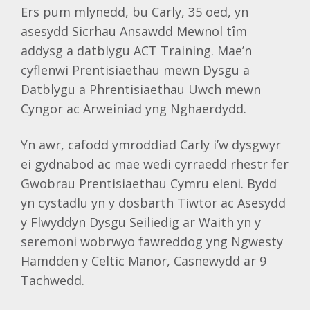
Ers pum mlynedd, bu Carly, 35 oed, yn
asesydd Sicrhau Ansawdd Mewnol tîm
addysg a datblygu ACT Training. Mae’n
cyflenwi Prentisiaethau mewn Dysgu a
Datblygu a Phrentisiaethau Uwch mewn
Cyngor ac Arweiniad yng Nghaerdydd.
Yn awr, cafodd ymroddiad Carly i’w dysgwyr
ei gydnabod ac mae wedi cyrraedd rhestr fer
Gwobrau Prentisiaethau Cymru eleni. Bydd
yn cystadlu yn y dosbarth Tiwtor ac Asesydd
y Flwyddyn Dysgu Seiliedig ar Waith yn y
seremoni wobrwyo fawreddog yng Ngwesty
Hamdden y Celtic Manor, Casnewydd ar 9
Tachwedd.