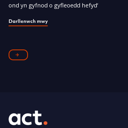
ond yn gyfnod o gyfleoedd hefyd’
l
Darllenwch mwy
D