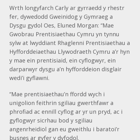
Wrth longyfarch Carly ar gyrraedd y rhestr
fer, dywedodd Gweinidog y Gymraeg a
Dysgu gydol Oes, Eluned Morgan: “Mae
Gwobrau Prentisiaethau Cymru yn tynnu
sylw at lwyddiant Rhaglenni Prentisiaethau a
Hyfforddeiaethau Llywodraeth Cymru a’r hyn
y mae ein prentisiaid, ein cyflogwyr, ein
darparwyr dysgu a’n hyfforddeion disglair
wedi’i gyflawni.
“Mae prentisiaethau’n ffordd wych i
unigolion feithrin sgiliau gwerthfawr a
phrofiad ac ennill cyflog ar yr un pryd, ac i
gyflogwyr sicrhau bod y sgiliau
angenrheidiol gan eu gweithlu i baratoi’r
busnes ar gyfer y dyfodol.