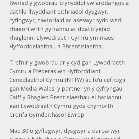
Bwriad y gwobrau blynyddol yw arddangos a
dathlu llwyddiant eithriadol dysgwyr,
cyflogwyr, tiwtoriaid ac aseswyr sydd wedi
rhagori wrth gyfrannu at ddatblygiad
rhaglenni Llywodraeth Cymru ym maes
Hyfforddeiaethau a Phrentisiaethau.
Trefnir y gwobrau ar y cyd gan Lywodraeth
Cymru a Ffederasiwn Hyfforddiant
Cenedlaethol Cymru (NTfW) ac fe’u cefnogir
gan Media Wales, y partner yn y cyfryngau.
Caiff y Rhaglen Brentisiaethau ei hariannu
gan Lywodraeth Cymru gyda chymorth
Cronfa Gymdeithasol Ewrop.
Mae 30 o gyflogwyr, dysgwyr a darparwyr