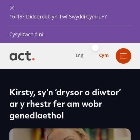
16-19? Diddordeb yn Twf Swyddi Cymru+?
Cysylltwch â ni
Eng
Cym
Kirsty, sy’n ‘drysor o diwtor’
ar y rhestr fer am wobr
genedlaethol