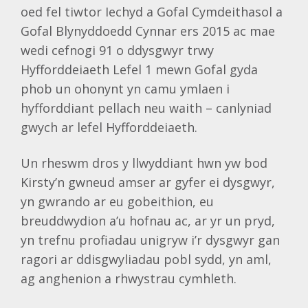
oed fel tiwtor Iechyd a Gofal Cymdeithasol a
Gofal Blynyddoedd Cynnar ers 2015 ac mae
wedi cefnogi 91 o ddysgwyr trwy
Hyfforddeiaeth Lefel 1 mewn Gofal gyda
phob un ohonynt yn camu ymlaen i
hyfforddiant pellach neu waith – canlyniad
gwych ar lefel Hyfforddeiaeth.
Un rheswm dros y llwyddiant hwn yw bod
Kirsty’n gwneud amser ar gyfer ei dysgwyr,
yn gwrando ar eu gobeithion, eu
breuddwydion a’u hofnau ac, ar yr un pryd,
yn trefnu profiadau unigryw i’r dysgwyr gan
ragori ar ddisgwyliadau pobl sydd, yn aml,
ag anghenion a rhwystrau cymhleth.