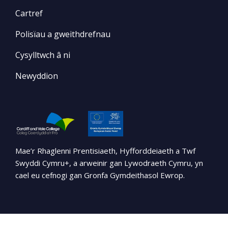
Cartref
Polisïau a gweithdrefnau
Cysylltwch â ni
Newyddion
Mae’r Rhaglenni Prentisiaeth, Hyfforddeiaeth a Twf
Swyddi Cymru+, a arweinir gan Lywodraeth Cymru, yn
cael eu cefnogi gan Gronfa Gymdeithasol Ewrop.