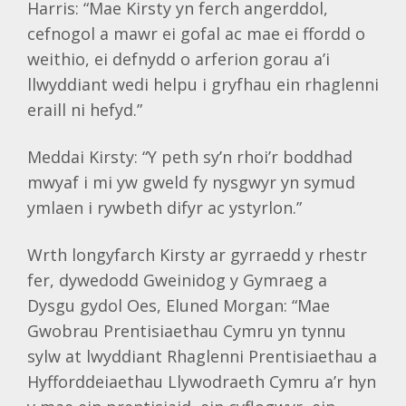
Harris: “Mae Kirsty yn ferch angerddol,
cefnogol a mawr ei gofal ac mae ei ffordd o
weithio, ei defnydd o arferion gorau a’i
llwyddiant wedi helpu i gryfhau ein rhaglenni
eraill ni hefyd.”
Meddai Kirsty: “Y peth sy’n rhoi’r boddhad
mwyaf i mi yw gweld fy nysgwyr yn symud
ymlaen i rywbeth difyr ac ystyrlon.”
Wrth longyfarch Kirsty ar gyrraedd y rhestr
fer, dywedodd Gweinidog y Gymraeg a
Dysgu gydol Oes, Eluned Morgan: “Mae
Gwobrau Prentisiaethau Cymru yn tynnu
sylw at lwyddiant Rhaglenni Prentisiaethau a
Hyfforddeiaethau Llywodraeth Cymru a’r hyn