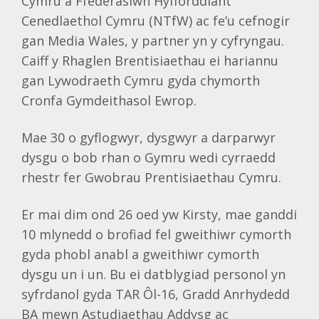
Cymru a Ffederasiwn Hyfforddiant
Cenedlaethol Cymru (NTfW) ac fe’u cefnogir
gan Media Wales, y partner yn y cyfryngau.
Caiff y Rhaglen Brentisiaethau ei hariannu
gan Lywodraeth Cymru gyda chymorth
Cronfa Gymdeithasol Ewrop.
Mae 30 o gyflogwyr, dysgwyr a darparwyr
dysgu o bob rhan o Gymru wedi cyrraedd
rhestr fer Gwobrau Prentisiaethau Cymru.
Er mai dim ond 26 oed yw Kirsty, mae ganddi
10 mlynedd o brofiad fel gweithiwr cymorth
gyda phobl anabl a gweithiwr cymorth
dysgu un i un. Bu ei datblygiad personol yn
syfrdanol gyda TAR Ôl-16, Gradd Anrhydedd
BA mewn Astudiaethau Addysg ac