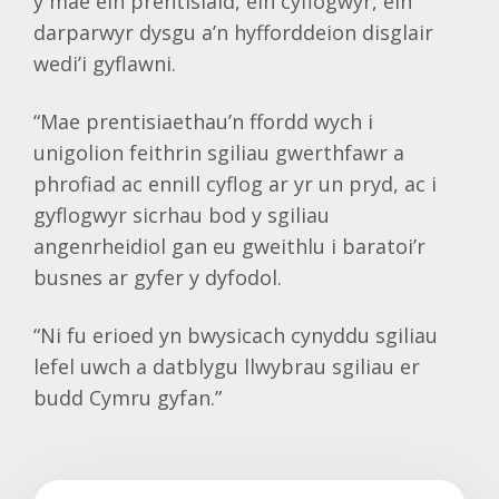
y mae ein prentisiaid, ein cyflogwyr, ein
darparwyr dysgu a’n hyfforddeion disglair
wedi’i gyflawni.
“Mae prentisiaethau’n ffordd wych i
unigolion feithrin sgiliau gwerthfawr a
phrofiad ac ennill cyflog ar yr un pryd, ac i
gyflogwyr sicrhau bod y sgiliau
angenrheidiol gan eu gweithlu i baratoi’r
busnes ar gyfer y dyfodol.
“Ni fu erioed yn bwysicach cynyddu sgiliau
lefel uwch a datblygu llwybrau sgiliau er
budd Cymru gyfan.”