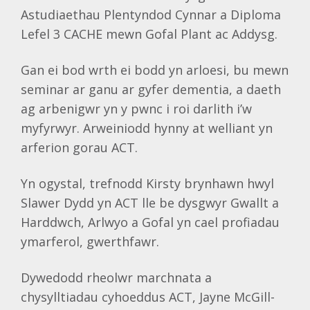
Astudiaethau Plentyndod Cynnar a Diploma
Lefel 3 CACHE mewn Gofal Plant ac Addysg.
Gan ei bod wrth ei bodd yn arloesi, bu mewn
seminar ar ganu ar gyfer dementia, a daeth
ag arbenigwr yn y pwnc i roi darlith i’w
myfyrwyr. Arweiniodd hynny at welliant yn
arferion gorau ACT.
Yn ogystal, trefnodd Kirsty brynhawn hwyl
Slawer Dydd yn ACT lle be dysgwyr Gwallt a
Harddwch, Arlwyo a Gofal yn cael profiadau
ymarferol, gwerthfawr.
Dywedodd rheolwr marchnata a
chysylltiadau cyhoeddus ACT, Jayne McGill-