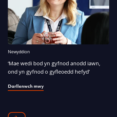
Newyddion
N
‘Mae wedi bod yn gyfnod anodd iawn,
A
ond yn gyfnod o gyfleoedd hefyd’
l
Darllenwch mwy
D