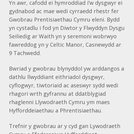
Yn awr, cafodd ei hymroddiad i’w dysgwyr ei
gydnabod ac mae wedi cyrraedd rhestr fer
Gwobrau Prentisiaethau Cymru eleni. Bydd
yn cystadlu i fod yn Diwtor y Flwyddyn Dysgu
Seiliedig ar Waith yn y seremoni wobrwyo
fawreddog yn y Celtic Manor, Casnewydd ar
9 Tachwedd.
Bwriad y gwobrau blynyddol yw arddangos a
dathlu llwyddiant eithriadol dysgwyr,
cyflogwyr, tiwtoriaid ac aseswyr sydd wedi
rhagori wrth gyfrannu at ddatblygiad
rhaglenni Llywodraeth Cymru ym maes
Hyfforddeiaethau a Phrentisiaethau.
Trefnir y gwobrau ar y cyd gan Lywodraeth