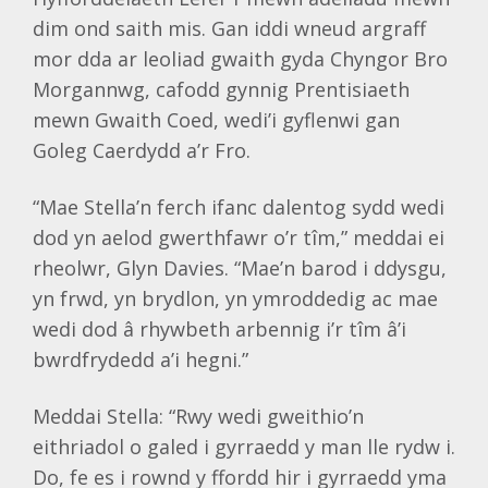
dim ond saith mis. Gan iddi wneud argraff
mor dda ar leoliad gwaith gyda Chyngor Bro
Morgannwg, cafodd gynnig Prentisiaeth
mewn Gwaith Coed, wedi’i gyflenwi gan
Goleg Caerdydd a’r Fro.
“Mae Stella’n ferch ifanc dalentog sydd wedi
dod yn aelod gwerthfawr o’r tîm,” meddai ei
rheolwr, Glyn Davies. “Mae’n barod i ddysgu,
yn frwd, yn brydlon, yn ymroddedig ac mae
wedi dod â rhywbeth arbennig i’r tîm â’i
bwrdfrydedd a’i hegni.”
Meddai Stella: “Rwy wedi gweithio’n
eithriadol o galed i gyrraedd y man lle rydw i.
Do, fe es i rownd y ffordd hir i gyrraedd yma