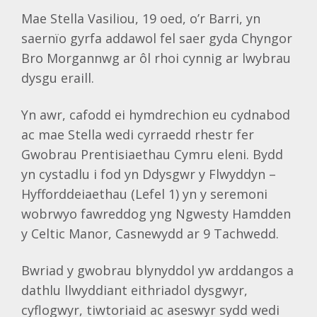
Mae Stella Vasiliou, 19 oed, o’r Barri, yn
saernïo gyrfa addawol fel saer gyda Chyngor
Bro Morgannwg ar ôl rhoi cynnig ar lwybrau
dysgu eraill.
Yn awr, cafodd ei hymdrechion eu cydnabod
ac mae Stella wedi cyrraedd rhestr fer
Gwobrau Prentisiaethau Cymru eleni. Bydd
yn cystadlu i fod yn Ddysgwr y Flwyddyn –
Hyfforddeiaethau (Lefel 1) yn y seremoni
wobrwyo fawreddog yng Ngwesty Hamdden
y Celtic Manor, Casnewydd ar 9 Tachwedd.
Bwriad y gwobrau blynyddol yw arddangos a
dathlu llwyddiant eithriadol dysgwyr,
cyflogwyr, tiwtoriaid ac aseswyr sydd wedi