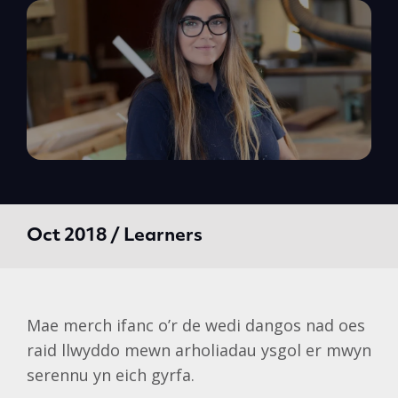
Oct 2018 / Learners
Mae merch ifanc o’r de wedi dangos nad oes
raid llwyddo mewn arholiadau ysgol er mwyn
serennu yn eich gyrfa.