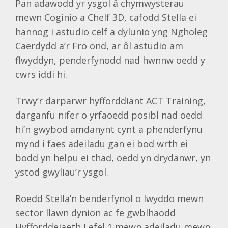
Pan adawodd yr ysgol â chymwysterau
mewn Coginio a Chelf 3D, cafodd Stella ei
hannog i astudio celf a dylunio yng Ngholeg
Caerdydd a’r Fro ond, ar ôl astudio am
flwyddyn, penderfynodd nad hwnnw oedd y
cwrs iddi hi.
Trwy’r darparwr hyfforddiant ACT Training,
darganfu nifer o yrfaoedd posibl nad oedd
hi’n gwybod amdanynt cynt a phenderfynu
mynd i faes adeiladu gan ei bod wrth ei
bodd yn helpu ei thad, oedd yn drydanwr, yn
ystod gwyliau’r ysgol.
Roedd Stella’n benderfynol o lwyddo mewn
sector llawn dynion ac fe gwblhaodd
Hyfforddeiaeth Lefel 1 mewn adeiladu mewn