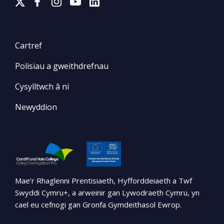
Cartref
Polisïau a gweithdrefnau
Cysylltwch â ni
Newyddion
Mae’r Rhaglenni Prentisiaeth, Hyfforddeiaeth a Twf
Swyddi Cymru+, a arweinir gan Lywodraeth Cymru, yn
cael eu cefnogi gan Gronfa Gymdeithasol Ewrop.