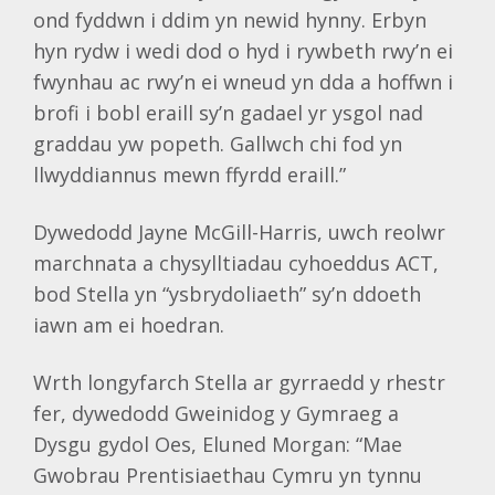
ond fyddwn i ddim yn newid hynny. Erbyn
hyn rydw i wedi dod o hyd i rywbeth rwy’n ei
fwynhau ac rwy’n ei wneud yn dda a hoffwn i
brofi i bobl eraill sy’n gadael yr ysgol nad
graddau yw popeth. Gallwch chi fod yn
llwyddiannus mewn ffyrdd eraill.”
Dywedodd Jayne McGill-Harris, uwch reolwr
marchnata a chysylltiadau cyhoeddus ACT,
bod Stella yn “ysbrydoliaeth” sy’n ddoeth
iawn am ei hoedran.
Wrth longyfarch Stella ar gyrraedd y rhestr
fer, dywedodd Gweinidog y Gymraeg a
Dysgu gydol Oes, Eluned Morgan: “Mae
Gwobrau Prentisiaethau Cymru yn tynnu