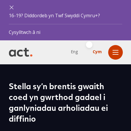
16-19? Diddordeb yn Twf Swyddi Cymru+?
Cysylltwch â ni
Eng
Cym
Stella sy’n brentis gwaith
coed yn gwrthod gadael i
ganlyniadau arholiadau ei
diffinio