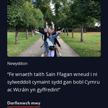
Newyddion
N
“Fe wnaeth taith Sain Ffagan wneud i ni
“
sylweddoli cymaint sydd gan bobl Cymru
d
ac Wcráin yn gyffredin!”
p
Darllenwch mwy
D