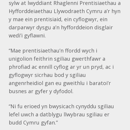
sylw at lwyddiant Rhaglenni Prentisiaethau a
Hyfforddeiaethau Llywodraeth Cymru a’r hyn
y mae ein prentisiaid, ein cyflogwyr, ein
darparwyr dysgu a’n hyfforddeion disglair
wedi’i gyflawni.
“Mae prentisiaethau’n ffordd wych i
unigolion feithrin sgiliau gwerthfawr a
phrofiad ac ennill cyflog ar yr un pryd, ac i
gyflogwyr sicrhau bod y sgiliau
angenrheidiol gan eu gweithlu i baratoi’r
busnes ar gyfer y dyfodol.
“Ni fu erioed yn bwysicach cynyddu sgiliau
lefel uwch a datblygu llwybrau sgiliau er
budd Cymru gyfan.”