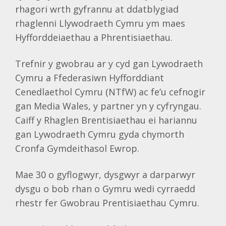
rhagori wrth gyfrannu at ddatblygiad
rhaglenni Llywodraeth Cymru ym maes
Hyfforddeiaethau a Phrentisiaethau.
Trefnir y gwobrau ar y cyd gan Lywodraeth
Cymru a Ffederasiwn Hyfforddiant
Cenedlaethol Cymru (NTfW) ac fe’u cefnogir
gan Media Wales, y partner yn y cyfryngau.
Caiff y Rhaglen Brentisiaethau ei hariannu
gan Lywodraeth Cymru gyda chymorth
Cronfa Gymdeithasol Ewrop.
Mae 30 o gyflogwyr, dysgwyr a darparwyr
dysgu o bob rhan o Gymru wedi cyrraedd
rhestr fer Gwobrau Prentisiaethau Cymru.