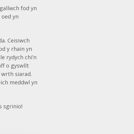
 gallwch fod yn
n oed yn
da. Ceisiwch
d y rhain yn
e rydych chi’n
ff o gyswllt
 wrth siarad.
 eich meddwl yn
 sgrinio!