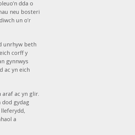
oleuo’n dda o
mau neu bosteri
diwch un o’r
eld unrhyw beth
ich corff y
gan gynnwys
ad ac yn eich
raf ac yn glir.
yn dod gydag
lleferydd,
nhaol a