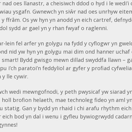
nad oes llanastr, a cheisiwch ddod o hyd i le wedi’i 
lliwiau ysgafn. Gwnewch yn siŵr nad oes unrhyw eite
 y ffrâm. Os yw hyn yn anodd yn eich cartref, defnyd
dol sydd ar gael yn y rhan fwyaf o raglenni.
ar-lein fel arfer yn golygu na fydd y cyflogwr yn gw
, ond nid yw hyn yn golygu mai dim ond hanner uchaf e
’n smart! Bydd gwisgo mewn dillad swyddfa llawn – 
pu i’ch paratoi’n feddyliol ar gyfer y profiad cyfweli
 y lle cywir.
h wedi mewngofnodi, y peth pwysicaf yw siarad yn a
 holl brofion helaeth, mae technoleg fideo yn aml 
u statig. Gan y bydd yn rhaid i chi arafu rhythm eich 
 eich bod yn dal i wenu i gyfleu bywiogrwydd cadar
gynnes!