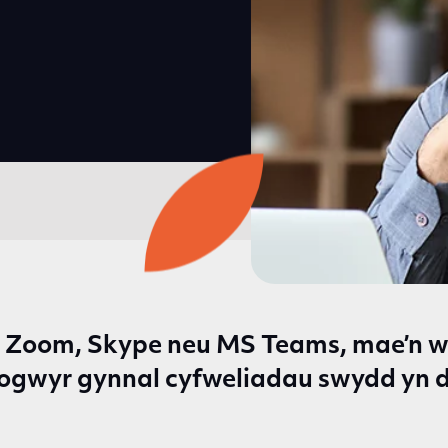
r Zoom, Skype neu MS Teams, mae’n w
logwyr gynnal cyfweliadau swydd yn d