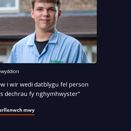
wyddion
w i wir wedi datblygu fel person
rs dechrau fy nghymhwyster”
arllenwch mwy