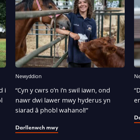
Newyddion
Ne
 i
“Cyn y cwrs o’n i’n swil iawn, ond
“D
l
nawr dwi lawer mwy hyderus yn
e
siarad â phobl wahanol!”
D
Darllenwch mwy