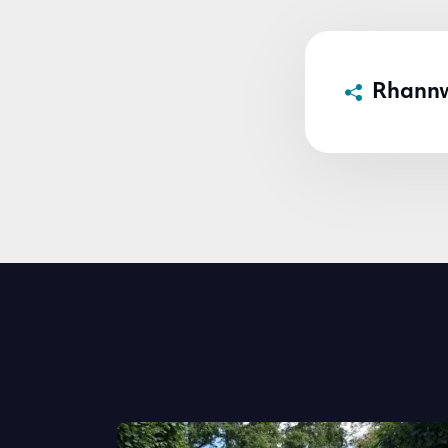
Rhann