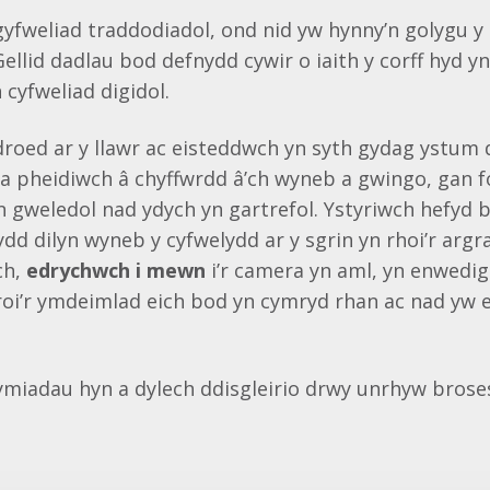
 gyfweliad traddodiadol, ond nid yw hynny’n golygu y
Gellid dadlau bod defnydd cywir o iaith y corff hyd y
cyfweliad digidol.
roed ar y llawr ac eisteddwch yn syth gydag ystum 
a pheidiwch â chyffwrdd â’ch wyneb a gwingo, gan fo
gweledol nad ydych yn gartrefol. Ystyriwch hefyd bl
dd dilyn wyneb y cyfwelydd ar y sgrin yn rhoi’r argra
ch,
edrychwch i mewn
i’r camera yn aml, yn enwedig
 roi’r ymdeimlad eich bod yn cymryd rhan ac nad yw
miadau hyn a dylech ddisgleirio drwy unrhyw broses