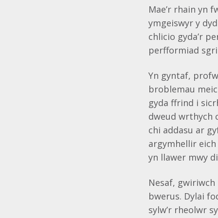
Mae’r rhain yn f
ymgeiswyr y dydd
chlicio gyda’r p
perfformiad sgri
Yn gyntaf, profw
broblemau meicr
gyda ffrind i si
dweud wrthych ch
chi addasu ar gy
argymhellir eich
yn llawer mwy di
Nesaf, gwiriwch 
bwerus. Dylai fo
sylw’r rheolwr s