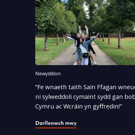
Newyddion
“Fe wnaeth taith Sain Ffagan wneud
ni sylweddoli cymaint sydd gan bob
Cymru ac Wcráin yn gyffredin!”
Darllenwch mwy