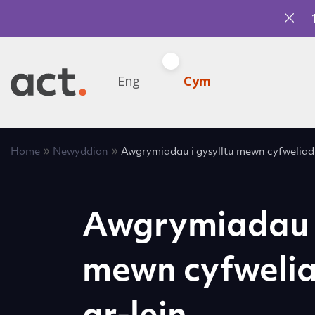
Eng
Cym
»
»
Home
Newyddion
Awgrymiadau i gysylltu mewn cyfweliad 
Awgrymiadau i
mewn cyfweli