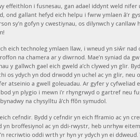
wy effeithlon i fusnesau, gan adael iddynt weld nifer
, ond gallant hefyd eich helpu i fwrw ymlaen â’r gy
erson sy’n gofyn y cwestiynau, os dilynwch y canllaw 
n!
ch eich technoleg ymlaen llaw, i wneud yn siŵr nad
offon na chamera ar y diwrnod. Mae’n syniad da g
crhau y gallwch gael eich gweld a’ch clywed yn glir. B
i os ydych yn dod drwodd yn uchel ac yn glir, neu o
fer atseinio a gwell goleuadau. Ar gyfer y cyfweliad e
 bod yn plygio i mewn i’r rhyngrwyd o gartref neu f
bynadwy na chysylltu â’ch ffôn symudol.
eich cefndir. Bydd y cefndir yn eich fframio ac yn cre
d yn broffesiynol ac yn ddi-rwystr, heb unrhyw eite
y’n recriwtio oddi wrth yr hyn yr ydych yn ei ddweud