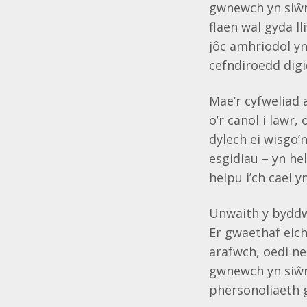
gwnewch yn siŵr 
flaen wal gyda 
jôc amhriodol yn
cefndiroedd digi
Mae’r cyfweliad 
o’r canol i lawr
dylech ei wisgo
esgidiau – yn hel
helpu i’ch cael yn
Unwaith y byddwc
Er gwaethaf eich
arafwch, oedi ne
gwnewch yn siŵr
phersonoliaeth 