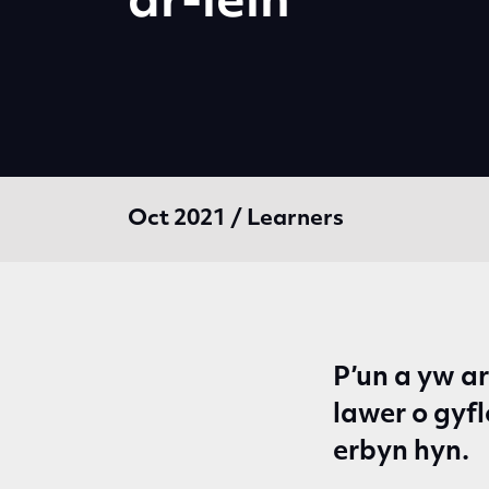
ar-lein
Oct 2021 / Learners
P’un a yw a
lawer o gyf
erbyn hyn.