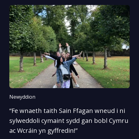
Newyddion
N
“Fe wnaeth taith Sain Ffagan wneud i ni
“
sylweddoli cymaint sydd gan bobl Cymru
d
ac Wcráin yn gyffredin!”
p