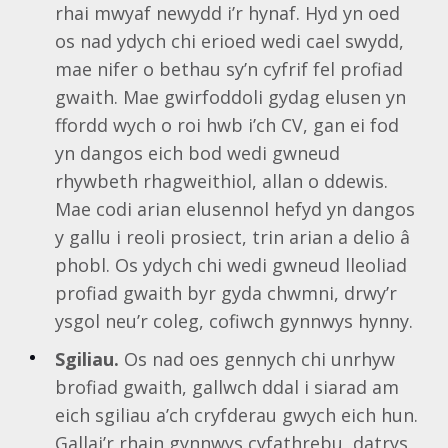
rhai mwyaf newydd i’r hynaf. Hyd yn oed
os nad ydych chi erioed wedi cael swydd,
mae nifer o bethau sy’n cyfrif fel profiad
gwaith. Mae gwirfoddoli gydag elusen yn
ffordd wych o roi hwb i’ch CV, gan ei fod
yn dangos eich bod wedi gwneud
rhywbeth rhagweithiol, allan o ddewis.
Mae codi arian elusennol hefyd yn dangos
y gallu i reoli prosiect, trin arian a delio â
phobl. Os ydych chi wedi gwneud lleoliad
profiad gwaith byr gyda chwmni, drwy’r
ysgol neu’r coleg, cofiwch gynnwys hynny.
Sgiliau.
Os nad oes gennych chi unrhyw
brofiad gwaith, gallwch ddal i siarad am
eich sgiliau a’ch cryfderau gwych eich hun.
Gallai’r rhain gynnwys cyfathrebu, datrys