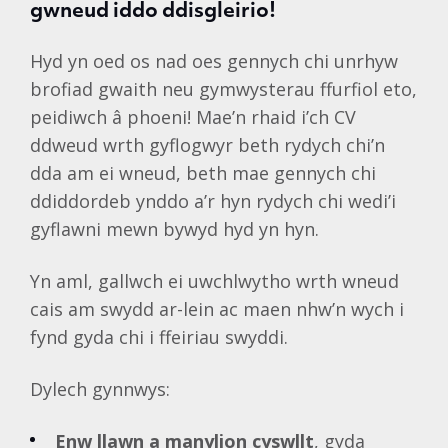
gwneud iddo ddisgleirio!
Hyd yn oed os nad oes gennych chi unrhyw
brofiad gwaith neu gymwysterau ffurfiol eto,
peidiwch â phoeni! Mae’n rhaid i’ch CV
ddweud wrth gyflogwyr beth rydych chi’n
dda am ei wneud, beth mae gennych chi
ddiddordeb ynddo a’r hyn rydych chi wedi’i
gyflawni mewn bywyd hyd yn hyn.
Yn aml, gallwch ei uwchlwytho wrth wneud
cais am swydd ar-lein ac maen nhw’n wych i
fynd gyda chi i ffeiriau swyddi.
Dylech gynnwys:
Enw llawn a manylion cyswllt
, gyda