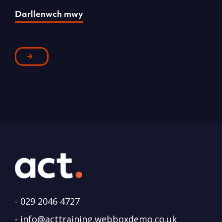
Darllenwch mwy
D
-
029 2046 4727
-
info@acttraining.webboxdemo.co.uk