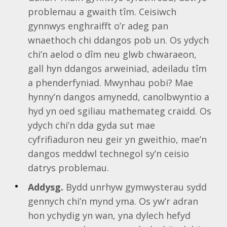
problemau a gwaith tîm. Ceisiwch
gynnwys enghraifft o’r adeg pan
wnaethoch chi ddangos pob un. Os ydych
chi’n aelod o dîm neu glwb chwaraeon,
gall hyn ddangos arweiniad, adeiladu tîm
a phenderfyniad. Mwynhau pobi? Mae
hynny’n dangos amynedd, canolbwyntio a
hyd yn oed sgiliau mathemateg craidd. Os
ydych chi’n dda gyda sut mae
cyfrifiaduron neu geir yn gweithio, mae’n
dangos meddwl technegol sy’n ceisio
datrys problemau.
Addysg.
Bydd unrhyw gymwysterau sydd
gennych chi’n mynd yma. Os yw’r adran
hon ychydig yn wan, yna dylech hefyd