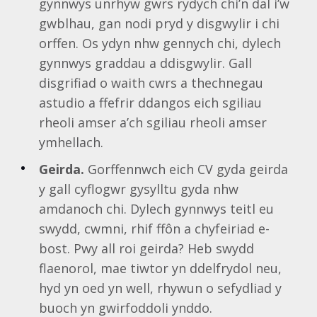
gynnwys unrhyw gwrs rydych chi’n dal i’w
gwblhau, gan nodi pryd y disgwylir i chi
orffen. Os ydyn nhw gennych chi, dylech
gynnwys graddau a ddisgwylir. Gall
disgrifiad o waith cwrs a thechnegau
astudio a ffefrir ddangos eich sgiliau
rheoli amser a’ch sgiliau rheoli amser
ymhellach.
Geirda.
Gorffennwch eich CV gyda geirda
y gall cyflogwr gysylltu gyda nhw
amdanoch chi. Dylech gynnwys teitl eu
swydd, cwmni, rhif ffôn a chyfeiriad e-
bost. Pwy all roi geirda? Heb swydd
flaenorol, mae tiwtor yn ddelfrydol neu,
hyd yn oed yn well, rhywun o sefydliad y
buoch yn gwirfoddoli ynddo.