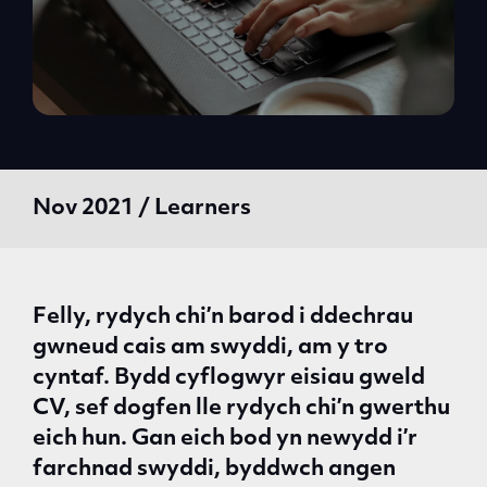
Nov 2021 / Learners
Felly, rydych chi’n barod i ddechrau
gwneud cais am swyddi, am y tro
cyntaf. Bydd cyflogwyr eisiau gweld
CV, sef dogfen lle rydych chi’n gwerthu
eich hun. Gan eich bod yn newydd i’r
farchnad swyddi, byddwch angen