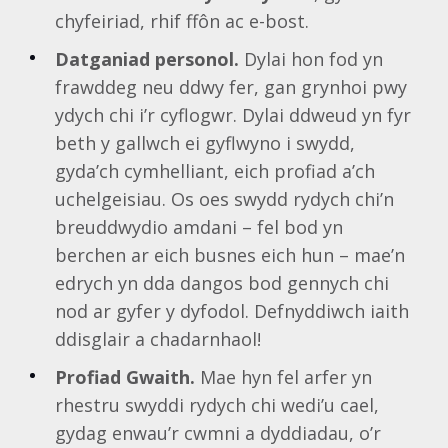
chyfeiriad, rhif ffôn ac e-bost.
Datganiad personol.
Dylai hon fod yn
frawddeg neu ddwy fer, gan grynhoi pwy
ydych chi i’r cyflogwr. Dylai ddweud yn fyr
beth y gallwch ei gyflwyno i swydd,
gyda’ch cymhelliant, eich profiad a’ch
uchelgeisiau. Os oes swydd rydych chi’n
breuddwydio amdani – fel bod yn
berchen ar eich busnes eich hun – mae’n
edrych yn dda dangos bod gennych chi
nod ar gyfer y dyfodol. Defnyddiwch iaith
ddisglair a chadarnhaol!
Profiad Gwaith.
Mae hyn fel arfer yn
rhestru swyddi rydych chi wedi’u cael,
gydag enwau’r cwmni a dyddiadau, o’r