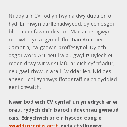
Ni ddylai’r CV fod yn fwy na dwy dudalen o
hyd. Er mwyn darllenadwyedd, dylech osgoi
blociau enfawr o destun. Mae arbenigwyr
recriwtio yn argymell ffontiau Arial neu
Cambria, i’w gadw’n broffesiynol. Dylech
osgoi Word Art neu liwiau gwyllt! Dylech ei
redeg drwy wiriwr sillafu ar eich cyfrifiadur,
neu gael rhywun arall i’w ddarllen. Nid oes
angen i chi gynnwys ffotograff na’ch dyddiad
geni chwaith.
Nawr bod eich CV cyntaf un yn edrych ar ei
orau, rydych chi’n barod i ddechrau gwneud
cais. Edrychwch ar ein hystod eang o
swyddi prentisiaeth
gyda chyflogwyr