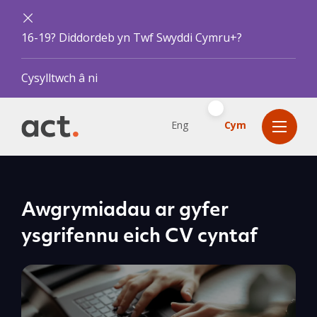
16-19? Diddordeb yn Twf Swyddi Cymru+?
Cysylltwch â ni
Eng
Cym
Awgrymiadau ar gyfer
ysgrifennu eich CV cyntaf