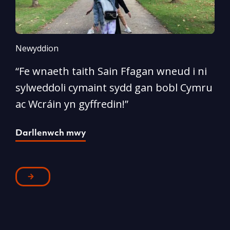
Newyddion
N
“Fe wnaeth taith Sain Ffagan wneud i ni
“
sylweddoli cymaint sydd gan bobl Cymru
d
ac Wcráin yn gyffredin!”
p
Darllenwch mwy
D