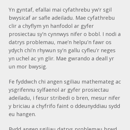
Yn gyntaf, efallai mai cyfathrebu yw’r sgil
bwysicaf ar safle adeiladu. Mae cyfathrebu
clir a chyflym yn hanfodol ar gyfer
prosiectau sy’n cynnwys nifer o bobl. I nodi a
datrys problemau, mae’n helpu’n fawr os
ydych chi’n rhywun sy’n gallu cyfleu’r neges
yn uchel ac yn glir. Mae gwrando a deall yr
un mor bwysig.
Fe fyddwch chi angen sgiliau mathemateg ac
ysgrifennu sylfaenol ar gyfer prosiectau
adeiladu, i fesur stribedi o bren, mesur nifer
y briciau a chyfrifo faint o ddeunyddiau sydd
eu hangen.
Bydd angen sgiliau datrys problemau brwd