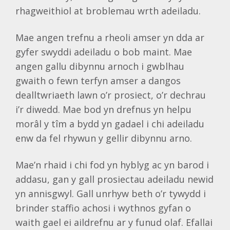
rhagweithiol at broblemau wrth adeiladu.
Mae angen trefnu a rheoli amser yn dda ar
gyfer swyddi adeiladu o bob maint. Mae
angen gallu dibynnu arnoch i gwblhau
gwaith o fewn terfyn amser a dangos
dealltwriaeth lawn o’r prosiect, o’r dechrau
i’r diwedd. Mae bod yn drefnus yn helpu
morâl y tîm a bydd yn gadael i chi adeiladu
enw da fel rhywun y gellir dibynnu arno.
Mae’n rhaid i chi fod yn hyblyg ac yn barod i
addasu, gan y gall prosiectau adeiladu newid
yn annisgwyl. Gall unrhyw beth o’r tywydd i
brinder staffio achosi i wythnos gyfan o
waith gael ei aildrefnu ar y funud olaf. Efallai