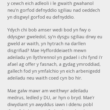
y cewch eich adleoli i le gwaith gwahanol
neu’n gorfod defnyddio sgiliau nad oeddech
yn disgwyl gorfod eu defnyddio.
Ydych chi bob amser wedi bod yn fwy o
ddysgwr gweledol, sy’n dysgu sgiliau drwy eu
gweld ar waith, yn hytrach na darllen
disgrifiad? Mae Hyfforddeiaeth mewn
adeiladu yn llythrennol yn gadael i chi fynd i’r
afael ag offer y fasnach, a gydag ymroddiad,
gallech fod yn ymfalchïo yn eich arbenigedd
adeiladu neu waith coed cyn bo hir.
Mae galw mawr am weithwyr adeiladu
medrus, ledled y DU, ar hyn o bryd. Mae’r
diwydiant yn awyddus iawn i ddenu pobl