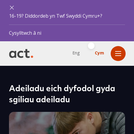
16-19? Diddordeb yn Twf Swyddi Cymru+?
Cysylltwch â ni
Eng
Cym
Adeiladu eich dyfodol gyda
sgiliau adeiladu