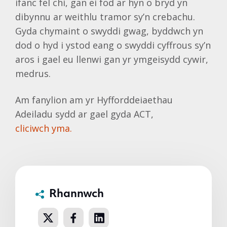
ifanc fel chi, gan ei fod ar hyn o bryd yn
dibynnu ar weithlu tramor sy’n crebachu.
Gyda chymaint o swyddi gwag, byddwch yn
dod o hyd i ystod eang o swyddi cyffrous sy’n
aros i gael eu llenwi gan yr ymgeisydd cywir,
medrus.
Am fanylion am yr Hyfforddeiaethau
Adeiladu sydd ar gael gyda ACT,
cliciwch yma.
Rhannwch