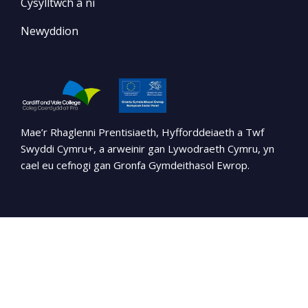
Cysylltwch â ni
Newyddion
Mae’r Rhaglenni Prentisiaeth, Hyfforddeiaeth a Twf
Swyddi Cymru+, a arweinir gan Lywodraeth Cymru, yn
cael eu cefnogi gan Gronfa Gymdeithasol Ewrop.