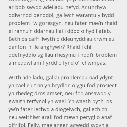
ar bob swydd adeiladu hefyd. Ar unrhyw
ddiwrnod penodol, gallwch warantu y bydd
problem i’w goresgyn, neu fater mae’n rhaid
ei rannu’n ddarnau llai i ddod o hyd i ateb.
Beth os caiff llwyth o ddeunyddiau trwm eu
danfon i’r lle anghywir? Rhaid i chi
ddefnyddio sgiliau rhesymu i nodi’r broblem
a meddwl am ffyrdd o fynd o’i chwmpas.
Wrth adeiladu, gallai problemau nad ydynt
yn cael eu trin yn brydlon olygu fod prosiect
yn rhedeg dros amser, neu fod ansawdd y
gwaith terfynol yn wael. Yn waeth byth, os
yw’n fater iechyd a diogelwch, gallech chi
neu weithiwr arall fod mewn perygl o anaf
difrifol. Felly, mae angen agwedd sydyn a