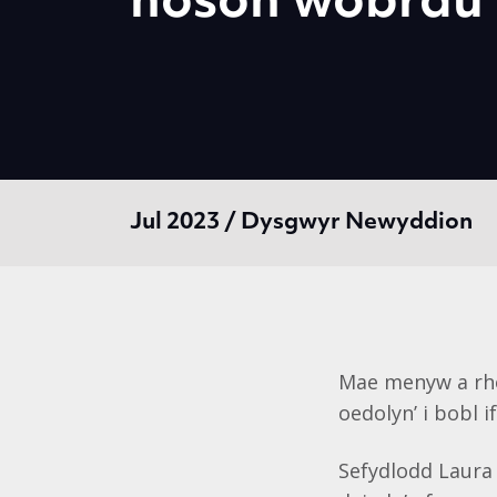
noson wobrau
Jul 2023 / Dysgwyr Newyddion
Mae menyw a rhod
oedolyn’ i bobl 
Sefydlodd Laura 