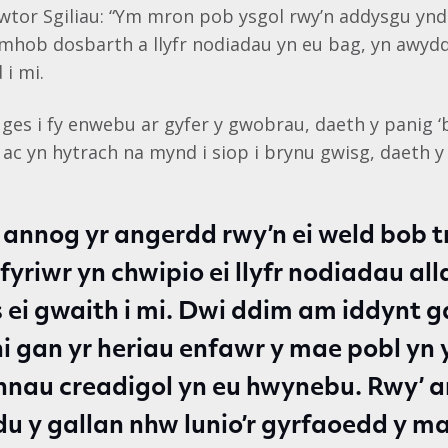
wtor Sgiliau: “Ym mron pob ysgol rwy’n addysgu yndd
mhob dosbarth a llyfr nodiadau yn eu bag, yn awyd
 i mi.
ges i fy enwebu ar gyfer y gwobrau, daeth y panig ‘
 ac yn hytrach na mynd i siop i brynu gwisg, daeth y
annog yr angerdd rwy’n ei weld bob t
yriwr yn chwipio ei llyfr nodiadau alla
ei gwaith i mi. Dwi ddim am iddynt g
i gan yr heriau enfawr y mae pobl yn 
nnau creadigol yn eu hwynebu. Rwy’ 
u y gallan nhw lunio’r gyrfaoedd y m