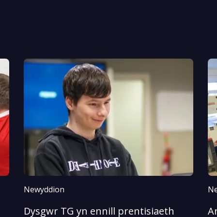
Newyddion
Ne
Dysgwr TG yn ennill prentisiaeth
A