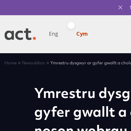
Eng
Cym
»
»
Home
Newyddion
Ymrestru dysgwyr ar gyfer gwallt a cho
Ymrestru dysg
gyfer gwallt a