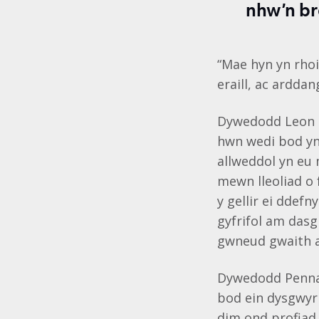
nhw’n b
“Mae hyn yn rhoi
eraill, ac ardda
Dywedodd Leon P
hwn wedi bod yn 
allweddol yn eu 
mewn lleoliad o 
y gellir ei ddef
gyfrifol am dasg
gwneud gwaith a
Dywedodd Pennae
bod ein dysgwyr 
dim ond profiad 