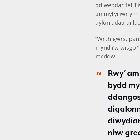
ddiweddar fel Ti
un myfyriwr ym 
dyluniadau dillad
“Wrth gwrs, pan 
mynd i’w wisgo?’
meddwl.
Rwy’ am 
bydd myf
ddangos 
digalonn
diwydia
nhw gred