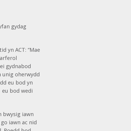
wyfan gydag
tid yn ACT: “Mae
arferol
l ei gydnabod
yn unig oherwydd
wydd eu bod yn
u eu bod wedi
n bwysig iawn
 go iawn ac nid
ol. Roedd bod