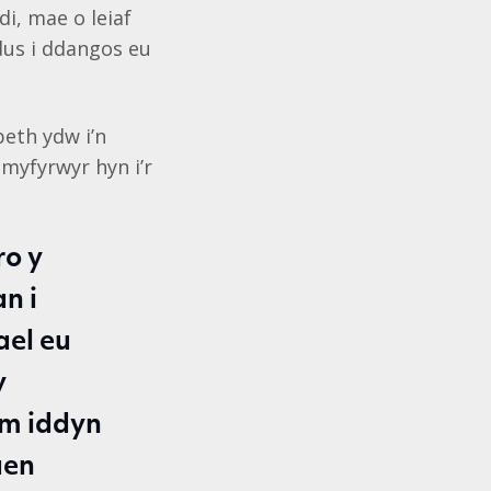
i, mae o leiaf
dus i ddangos eu
beth ydw i’n
 myfyrwyr hyn i’r
ro y
n i
ael eu
y
am iddyn
aen