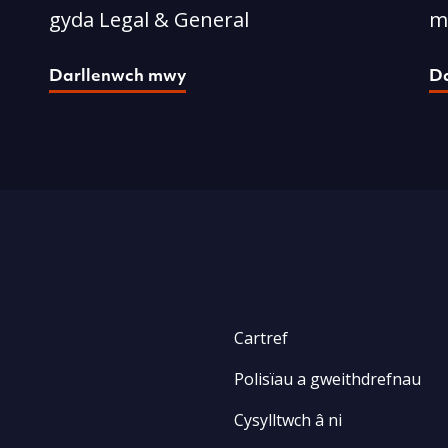
gyda Legal & General
m
Darllenwch mwy
D
Cartref
Polisïau a gweithdrefnau
Cysylltwch â ni