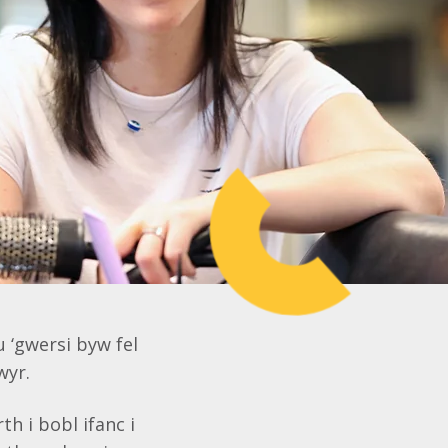
 ‘gwersi byw fel
wyr.
h i bobl ifanc i