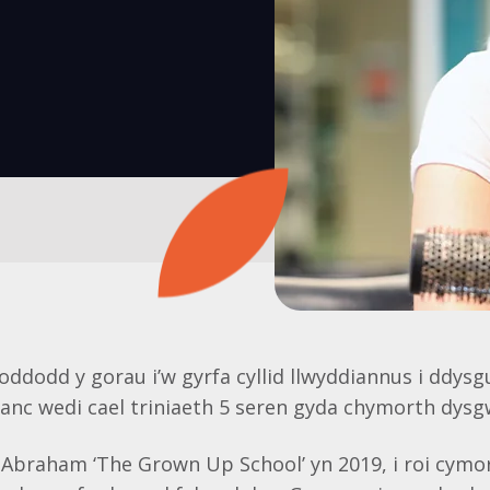
dodd y gorau i’w gyrfa cyllid llwyddiannus i ddysgu
ifanc wedi cael triniaeth 5 seren gyda chymorth dysg
Abraham ‘The Grown Up School’ yn 2019, i roi cymort