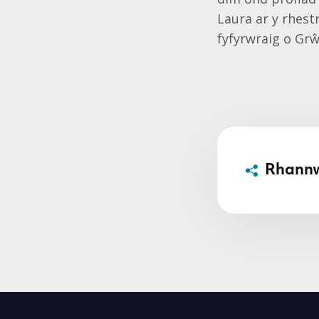
Laura ar y rhest
fyfyrwraig o Grŵ
Rhann