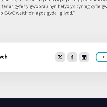
r fer ar gyfer y gwobrau hyn hefyd yn cynnig cyfle g
p CAVC weithio’n agos gyda’i gilydd.”
wch