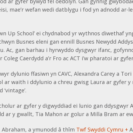
rod ar gyfer bywyd fel oedolyn. Gan gynnig gwybod
geisi, mae’r wefan wedi datblygu i fod yn adnodd ar-l
wn Up School’ ei chydnabod yr wythnos diwethaf y
chwyn Busnes eleni gan ennill Busnes Newydd Addys
u. Ac, gan barhau i hyrwyddo dysgwyr ifanc, gofyn
Coleg Caerdydd a’r Fro ac ACT i’w pharatoi ar gyfer
r dylunio ffasiwn yn CAVC, Alexandra Carey a Tori E
 ar waith i ddylunio a chreu gwisg Laura ar gyfer y
 ‘vintage’.
cholur ar gyfer y digwyddiad ei lunio gan ddysgwyr 
dd ar y gwallt, Tia Mahon ar golur a Milla Bram ar e
 Abraham, a ymunodd â thîm
Twf Swyddi Cymru +
A