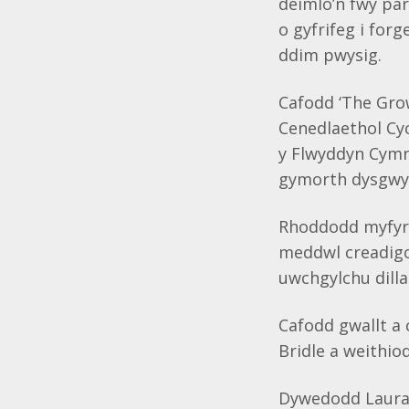
deimlo’n fwy pa
o gyfrifeg i for
ddim pwysig.
Cafodd ‘The Gro
Cenedlaethol Cy
y Flwyddyn Cymr
gymorth dysgwyr 
Rhoddodd myfyrwy
meddwl creadigol
uwchgylchu dillad
Cafodd gwallt a 
Bridle a weithio
Dywedodd Laura