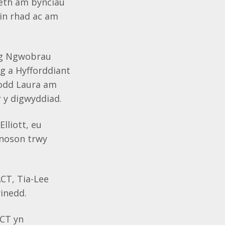
aeth am bynciau
ein rhad ac am
ng Ngwobrau
g a Hyfforddiant
nodd Laura am
 y digwyddiad.
lliott, eu
 noson trwy
ACT, Tia-Lee
winedd.
CT yn