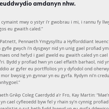
reuddwydio amdanyn nhw.
 cymaint mwy o ystyr i’r gwobrau i mi, i rannu fy ll
ngos eu gwaith caled.”
atnett, Pennaeth Ymgysylltu a Hyfforddiant Ieuenc
gyfle gwych i’n dysgwyr nid yn unig gael profiad ym
maes ond hefyd i gael gweld eu gwaith caled yn cae
fri. Bydd y profiad hwn yn cael effaith barhaol, nid 
nyddio ar gyfer eu portffolios yn y dyfodol ond oher
 mor bwysig yn gynnar yn eu gyrfa. Rydym ni’n cred
nhygoel.”
th Grŵp Coleg Caerdydd a’r Fro, Kay Martin: “Mae’
yn cael cyfleoedd byw fel y rhain sy’n cynnig profiad
realistig o sut beth fydd bywyd yn eu gyrfa ddewis