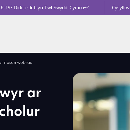
16-19? Diddordeb yn Twf Swyddi Cymru+?
Cysylltw
lur noson wobrau
wyr ar
 cholur