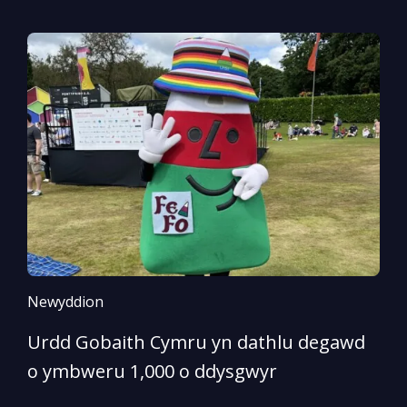
Newyddion
N
Urdd Gobaith Cymru yn dathlu degawd
A
o ymbweru 1,000 o ddysgwyr
S
Y