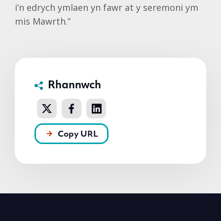
i’n edrych ymlaen yn fawr at y seremoni ym
mis Mawrth.”
Rhannwch
Copy URL