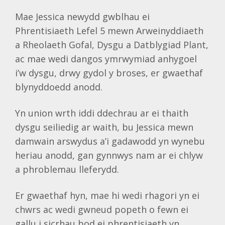
Mae Jessica newydd gwblhau ei
Phrentisiaeth Lefel 5 mewn Arweinyddiaeth
a Rheolaeth Gofal, Dysgu a Datblygiad Plant,
ac mae wedi dangos ymrwymiad anhygoel
i’w dysgu, drwy gydol y broses, er gwaethaf
blynyddoedd anodd.
Yn union wrth iddi ddechrau ar ei thaith
dysgu seiliedig ar waith, bu Jessica mewn
damwain arswydus a’i gadawodd yn wynebu
heriau anodd, gan gynnwys nam ar ei chlyw
a phroblemau lleferydd.
Er gwaethaf hyn, mae hi wedi rhagori yn ei
chwrs ac wedi gwneud popeth o fewn ei
gallu i sicrhau bod ei phrentisiaeth yn