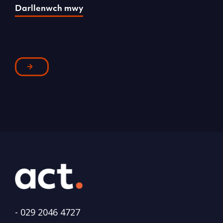
Darllenwch mwy
D
-
029 2046 4727