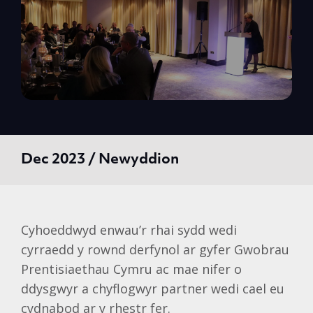
Dec 2023 / Newyddion
Cyhoeddwyd enwau’r rhai sydd wedi
cyrraedd y rownd derfynol ar gyfer Gwobrau
Prentisiaethau Cymru ac mae nifer o
ddysgwyr a chyflogwyr partner wedi cael eu
cydnabod ar y rhestr fer.