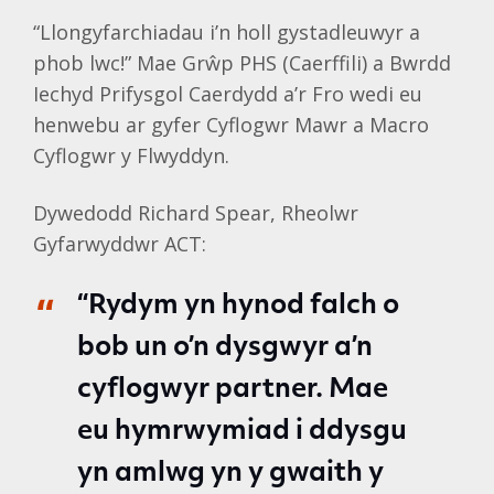
“Llongyfarchiadau i’n holl gystadleuwyr a
phob lwc!” Mae Grŵp PHS (Caerffili) a Bwrdd
Iechyd Prifysgol Caerdydd a’r Fro wedi eu
henwebu ar gyfer Cyflogwr Mawr a Macro
Cyflogwr y Flwyddyn.
Dywedodd Richard Spear, Rheolwr
Gyfarwyddwr ACT:
“Rydym yn hynod falch o
bob un o’n dysgwyr a’n
cyflogwyr partner. Mae
eu hymrwymiad i ddysgu
yn amlwg yn y gwaith y