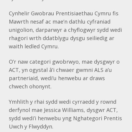
Cynhelir Gwobrau Prentisiaethau Cymru fis
Mawrth nesaf ac mae’n dathlu cyfraniad
unigolion, darparwyr a chyflogwyr sydd wedi
rhagori wrth ddatblygu dysgu seiliedig ar
waith ledled Cymru.
O’r naw categori gwobrwyo, mae dysgwyr o
ACT, yn ogystal â’i chwaer gwmni ALS a’u
partneriaid, wedi’u henwebu ar draws
chwech ohonynt.
Ymhlith y rhai sydd wedi cyrraedd y rownd
derfynol mae Jessica Williams, dysgwr ACT,
sydd wedi’i henwebu yng Nghategori Prentis
Uwch y Flwyddyn.