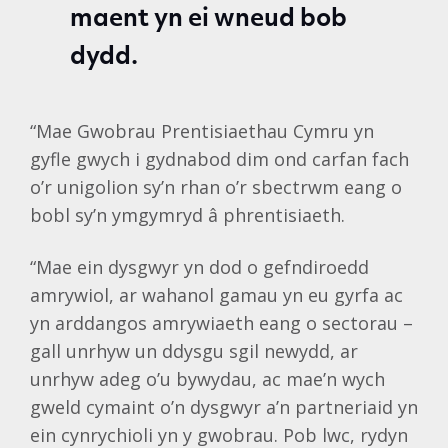
maent yn ei wneud bob
dydd.
“Mae Gwobrau Prentisiaethau Cymru yn
gyfle gwych i gydnabod dim ond carfan fach
o’r unigolion sy’n rhan o’r sbectrwm eang o
bobl sy’n ymgymryd â phrentisiaeth.
“Mae ein dysgwyr yn dod o gefndiroedd
amrywiol, ar wahanol gamau yn eu gyrfa ac
yn arddangos amrywiaeth eang o sectorau –
gall unrhyw un ddysgu sgil newydd, ar
unrhyw adeg o’u bywydau, ac mae’n wych
gweld cymaint o’n dysgwyr a’n partneriaid yn
ein cynrychioli yn y gwobrau. Pob lwc, rydyn