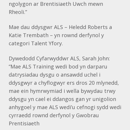
ngolygon ar Brentisiaeth Uwch mewn
Rheoli.”
Mae dau ddysgwr ALS – Heledd Roberts a
Katie Trembath – yn rownd derfynol y
categori Talent Yfory.
Dywedodd Cyfarwyddwr ALS, Sarah John:
“Mae ALS Training wedi bod yn darparu
datrysiadau dysgu o ansawdd uchel i
ddysgwyr a chyflogwyr ers dros 20 mlynedd,
mae ein hymrwymiad i wella bywydau trwy
ddysgu yn cael ei ddangos gan yr unigolion
anhygoel y mae ALS wedi’u cefnogi sydd wedi
cyrraedd rownd derfynol y Gwobrau
Prentisiaeth