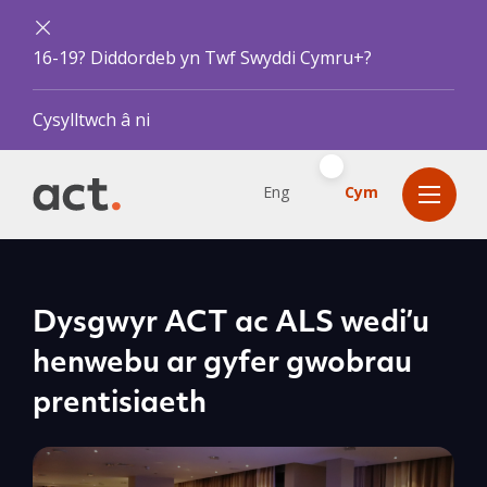
16-19? Diddordeb yn Twf Swyddi Cymru+?
Cysylltwch â ni
Eng
Cym
Dysgwyr ACT ac ALS wedi’u
henwebu ar gyfer gwobrau
prentisiaeth