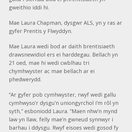
gweithio iddi hi.
Mae Laura Chapman, dysgwr ALS, yn y ras ar
gyfer Prentis y Flwyddyn.
Mae Laura wedi bod ar daith brentisiaeth
drawsnewidiol ers ei harddegau. Bellach yn
21 oed, mae hi wedi cwblhau tri
chymhwyster ac mae bellach ar ei
phedwerydd.
“Ar gyfer pob cymhwyster, rwyf wedi gallu
cymhwyso’r dysgu’n uniongyrchol i’m rôl yn
syth,” esboniodd Laura. “Maen nhw’n mynd
law yn llaw, felly mae’n gwneud synnwyr i
barhau i ddysgu. Rwyf eisoes wedi gosod fy