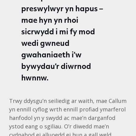
preswylwyr yn hapus –
mae hyn yn rhoi
sicrwydd i mi fy mod
wedi gwneud
gwahaniaeth i’w
bywydau’r diwrnod
hwnnw.
Trwy ddysgu’n seiliedig ar waith, mae Callum
yn ennill cyflog wrth ennill profiad ymarferol
hanfodol yn y swydd ac mae’n darganfod
ystod eang o sgiliau. O’r diwedd mae’n
cydnabod ei alluoedd ei hun a gall weld