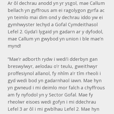
Ar ôl dechrau anodd yn yr ysgol, mae Callum
bellach yn gyffrous am ei ragolygon gyrfa ac
yn teimlo mai dim ond y dechrau iddo yw ei
gymhwyster Iechyd a Gofal Cymdeithasol
Lefel 2. Gyda’i lygaid yn gadarn ar y dyfodol,
mae Callum yn gwybod yn union i ble mae’n
mynd!
“Mae’r adborth rydw i wedi’i dderbyn gan
breswylwyr, aelodau o’r teulu, gweithwyr
proffesiynol allanol, fy nhîm a’r tîm rheoli i
gyd wedi bod yn gadarnhaol iawn. Mae hyn
yn gwneud i mi deimlo mor falch a chyffrous
am fy nyfodol yn y Sector Gofal. Mae fy
rheolwr eisoes wedi gofyn i mi ddechrau
Lefel 3 ar ôl i mi gwblhau Lefel 2. Mae hyn