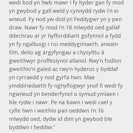
wedi bod yn hwb mawr i fy hyder gan fy mod
yn gwybod y gall weld y cynnydd rydw i’n ei
wneud. Fy nod yw dod yn Feddygwr yn y pen
draw. Nawr fy mod i’n 18 mlwydd oed gallaf
ddechrau ar yr hyfforddiant gofynnol a fydd
yn fy ngalluogi i roi meddyginiaeth, arwain
tîm, delio ag argyfyngau a chysylltu â
gweithwyr proffesiynol allanol. Rwy’n fodlon
gweithio’n galed ac rwy’n hyderus y byddaf
yn cyrraedd y nod gyrfa hwn. Mae
ymddiriedaeth fy nghyflogwyr ynof fi wedi fy
ngwneud yn benderfynol o symud ymlaen i
ble rydw i nawr. Pe na bawn i wedi cael y
cyfle hwn i weithio pan oeddwn i’n 16
mlwydd oed, dydw id dim yn gwybod ble
byddwn i heddiw.”