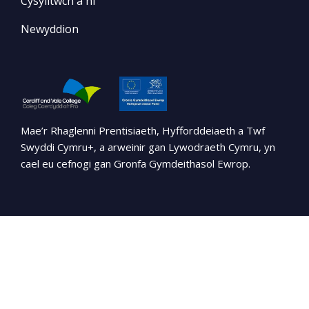
Cysylltwch â ni
Newyddion
Mae’r Rhaglenni Prentisiaeth, Hyfforddeiaeth a Twf
Swyddi Cymru+, a arweinir gan Lywodraeth Cymru, yn
cael eu cefnogi gan Gronfa Gymdeithasol Ewrop.