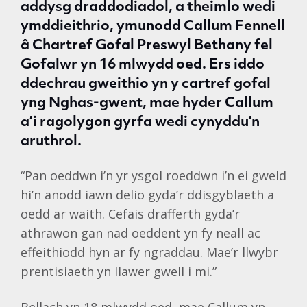
addysg draddodiadol, a theimlo wedi
ymddieithrio, ymunodd Callum Fennell
â Chartref Gofal Preswyl Bethany fel
Gofalwr yn 16 mlwydd oed. Ers iddo
ddechrau gweithio yn y cartref gofal
yng Nghas-gwent, mae hyder Callum
a’i ragolygon gyrfa wedi cynyddu’n
aruthrol.
“Pan oeddwn i’n yr ysgol roeddwn i’n ei gweld
hi’n anodd iawn delio gyda’r ddisgyblaeth a
oedd ar waith. Cefais drafferth gyda’r
athrawon gan nad oeddent yn fy neall ac
effeithiodd hyn ar fy ngraddau. Mae’r llwybr
prentisiaeth yn llawer gwell i mi.”