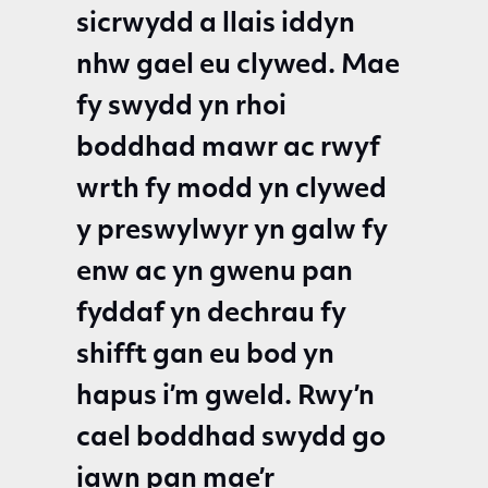
sicrwydd a llais iddyn
nhw gael eu clywed. Mae
fy swydd yn rhoi
boddhad mawr ac rwyf
wrth fy modd yn clywed
y preswylwyr yn galw fy
enw ac yn gwenu pan
fyddaf yn dechrau fy
shifft gan eu bod yn
hapus i’m gweld. Rwy’n
cael boddhad swydd go
iawn pan mae’r