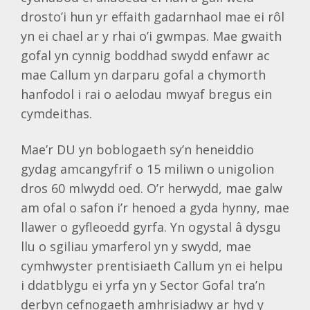
drosto’i hun yr effaith gadarnhaol mae ei rôl
yn ei chael ar y rhai o’i gwmpas. Mae gwaith
gofal yn cynnig boddhad swydd enfawr ac
mae Callum yn darparu gofal a chymorth
hanfodol i rai o aelodau mwyaf bregus ein
cymdeithas.
Mae’r DU yn boblogaeth sy’n heneiddio
gydag amcangyfrif o 15 miliwn o unigolion
dros 60 mlwydd oed. O’r herwydd, mae galw
am ofal o safon i’r henoed a gyda hynny, mae
llawer o gyfleoedd gyrfa. Yn ogystal â dysgu
llu o sgiliau ymarferol yn y swydd, mae
cymhwyster prentisiaeth Callum yn ei helpu
i ddatblygu ei yrfa yn y Sector Gofal tra’n
derbyn cefnogaeth amhrisiadwy ar hyd y