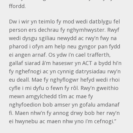
ffordd.
Dw i wir yn teimlo fy mod wedi datblygu fel
person ers dechrau fy nghymhwyster. Rwyf
wedi dysgu sgiliau newydd ac rwy’n fwy na
pharod i ofyn am help neu gyngor pan fydd
ei angen arnaf. Os ydw i’n cael trafferth,
gallaf siarad â’m haseswr yn ACT a bydd hi’n
fy nghefnogi ac yn cynnig datrysiadau rwy’n
eu deall. Mae fy nghyflogwr hefyd wedi rhoi
cyfle i mi dyfu o fewn fy rôl. Rwy’n gweithio
mewn amgylchedd tîm ac mae fy
nghyfoedion bob amser yn gofalu amdanaf
fi. Maen nhw’n fy annog drwy bob her rwy’n
ei hwynebu ac maen nhw yno i’m cefnogi.”