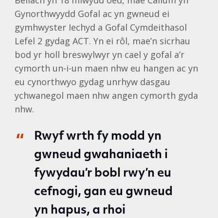
Bellach yn 18 mlwydd oed, mae Callum yn
Gynorthwyydd Gofal ac yn gwneud ei
gymhwyster Iechyd a Gofal Cymdeithasol
Lefel 2 gydag ACT. Yn ei rôl, mae’n sicrhau
bod yr holl breswylwyr yn cael y gofal a’r
cymorth un-i-un maen nhw eu hangen ac yn
eu cynorthwyo gydag unrhyw dasgau
ychwanegol maen nhw angen cymorth gyda
nhw.
Rwyf wrth fy modd yn
gwneud gwahaniaeth i
fywydau’r bobl rwy’n eu
cefnogi, gan eu gwneud
yn hapus, a rhoi