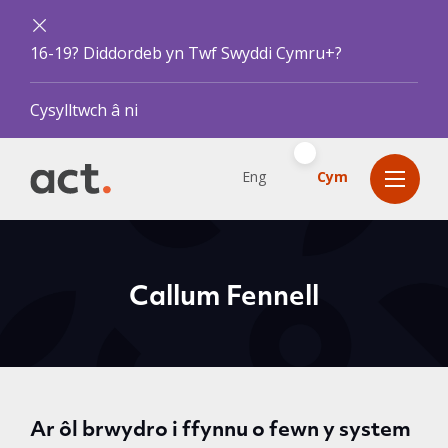
16-19? Diddordeb yn Twf Swyddi Cymru+?
Cysylltwch â ni
Eng
Cym
Callum Fennell
Ar ôl brwydro i ffynnu o fewn y system