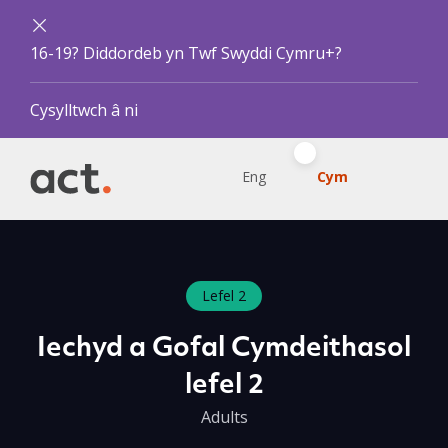
16-19? Diddordeb yn Twf Swyddi Cymru+?
Cysylltwch â ni
Eng
Cym
Lefel 2
Iechyd a Gofal Cymdeithasol
lefel 2
Adults