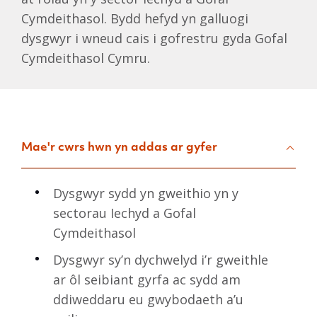
Cymdeithasol. Bydd hefyd yn galluogi
dysgwyr i wneud cais i gofrestru gyda Gofal
Cymdeithasol Cymru.
Mae'r cwrs hwn yn addas ar gyfer
Dysgwyr sydd yn gweithio yn y
sectorau Iechyd a Gofal
Cymdeithasol
Dysgwyr sy’n dychwelyd i’r gweithle
ar ôl seibiant gyrfa ac sydd am
ddiweddaru eu gwybodaeth a’u