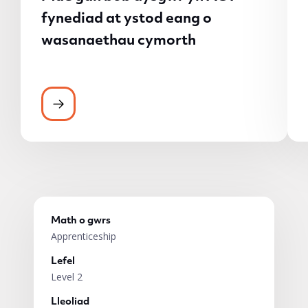
fynediad at ystod eang o
wasanaethau cymorth
Mae gan bob dysgwr yn ACT fynediad at 
Math o gwrs
Apprenticeship
Lefel
Level 2
Lleoliad