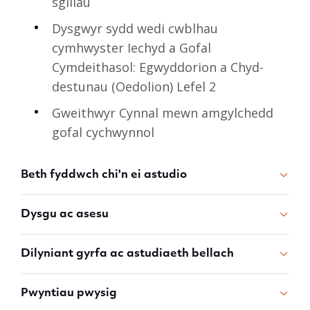
sgiliau
Dysgwyr sydd wedi cwblhau
cymhwyster Iechyd a Gofal
Cymdeithasol: Egwyddorion a Chyd-
destunau (Oedolion) Lefel 2
Gweithwyr Cynnal mewn amgylchedd
gofal cychwynnol
Beth fyddwch chi'n ei astudio
Dysgu ac asesu
Dilyniant gyrfa ac astudiaeth bellach
Pwyntiau pwysig