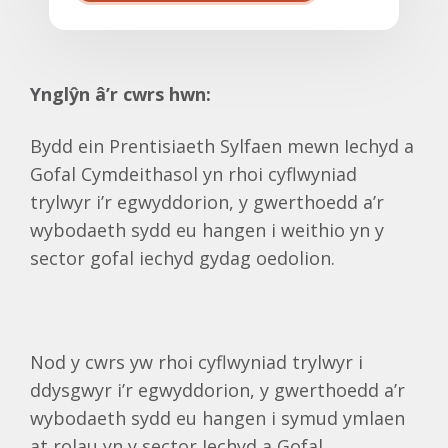
Ynglŷn â’r cwrs hwn:
Bydd ein Prentisiaeth Sylfaen mewn Iechyd a
Gofal Cymdeithasol yn rhoi cyflwyniad
trylwyr i’r egwyddorion, y gwerthoedd a’r
wybodaeth sydd eu hangen i weithio yn y
sector gofal iechyd gydag oedolion.
Nod y cwrs yw rhoi cyflwyniad trylwyr i
ddysgwyr i’r egwyddorion, y gwerthoedd a’r
wybodaeth sydd eu hangen i symud ymlaen
at rolau yn y sector Iechyd a Gofal