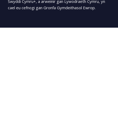
Swyddi Cymru+, a arweinir gan Lywodraeth Cymru, yn
cael eu cefnogi gan Gronfa Gymdeithasol Ewrop.