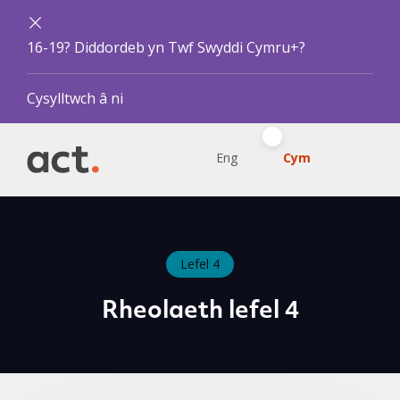
16-19? Diddordeb yn Twf Swyddi Cymru+?
Cysylltwch â ni
Eng
Cym
Lefel 4
Rheolaeth lefel 4