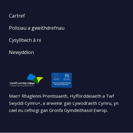
Cartref
Polisïau a gweithdrefnau
Cysylltwch â ni
Newyddion
Mae’r Rhaglenni Prentisiaeth, Hyfforddeiaeth a Twf
Swyddi Cymru+, a arweinir gan Lywodraeth Cymru, yn
cael eu cefnogi gan Gronfa Gymdeithasol Ewrop.