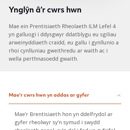
Ynglŷn â’r cwrs hwn
Mae ein Prentisiaeth Rheolaeth ILM Lefel 4
yn galluogi i ddysgwyr ddatblygu eu sgiliau
arweinyddiaeth craidd, eu gallu i gynllunio a
rhoi cynlluniau gweithredu ar waith ac i
wella perthnasoedd gwaith.
Mae'r cwrs hwn yn addas ar gyfer
Mae’r Brentisiaeth hon yn ddelfrydol ar
gyfer rheolwyr sy’n symud i swydd