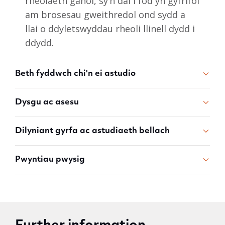
rheolaeth ganol, sy’n dal i fod yn gyfrifol
am brosesau gweithredol ond sydd a
llai o ddyletswyddau rheoli llinell dydd i
ddydd.
Beth fyddwch chi'n ei astudio
Dysgu ac asesu
Dilyniant gyrfa ac astudiaeth bellach
Pwyntiau pwysig