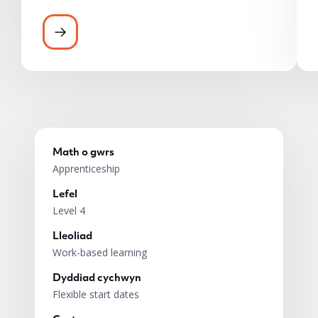
Mae gan bob dysgwr yn ACT fynediad at 
Math o gwrs
Apprenticeship
Lefel
Level 4
Lleoliad
Work-based learning
Dyddiad cychwyn
Flexible start dates