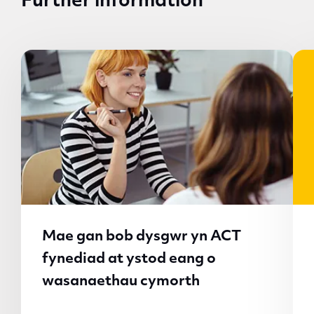
Further information
Mae gan bob dysgwr yn ACT
fynediad at ystod eang o
wasanaethau cymorth