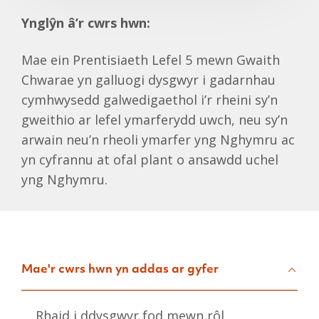
Ynglŷn â’r cwrs hwn:
Mae ein Prentisiaeth Lefel 5 mewn Gwaith
Chwarae yn galluogi dysgwyr i gadarnhau
cymhwysedd galwedigaethol i’r rheini sy’n
gweithio ar lefel ymarferydd uwch, neu sy’n
arwain neu’n rheoli ymarfer yng Nghymru ac
yn cyfrannu at ofal plant o ansawdd uchel
yng Nghymru.
Mae'r cwrs hwn yn addas ar gyfer
Rhaid i ddysgwyr fod mewn rôl