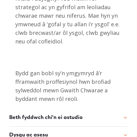
strategol ac yn gyfrifol am leoliadau
chwarae mawr neu niferus. Mae hyn yn
ymwneud â ‘gofal y tu allan i’r ysgol’ e.e.
clwb brecwast/ar ôl ysgol, clwb gwyliau
neu ofal cofleidiol.
Bydd gan bobl sy’n ymgymryd â’r
fframwaith proffesiynol hwn brofiad
sylweddol mewn Gwaith Chwarae a
byddant mewn rôl reoli.
Beth fyddwch chi'n ei astudio
Dysgu ac asesu