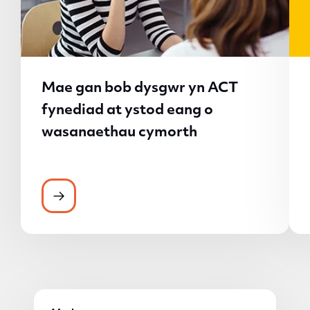
Mae gan bob dysgwr yn ACT
fynediad at ystod eang o
wasanaethau cymorth
Mae gan bob dysgwr yn ACT fynediad at 