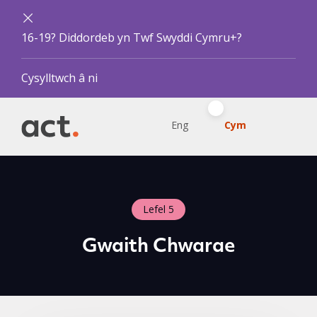
16-19? Diddordeb yn Twf Swyddi Cymru+?
Cysylltwch â ni
Eng
Cym
Lefel 5
Gwaith Chwarae