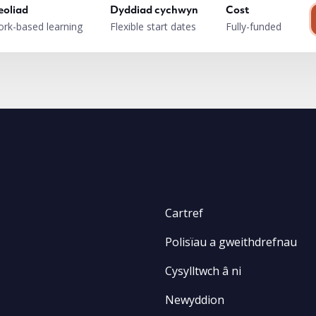
eoliad
Dyddiad cychwyn
Cost
rk-based learning
Flexible start dates
Fully-funded
Cartref
Polisïau a gweithdrefnau
Cysylltwch â ni
Newyddion