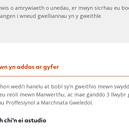
ewis o amrywiaeth o unedau, er mwyn sicrhau eu bod
hangen i wneud gwelliannau yn y gweithle
wn yn addas ar gyfer
 hon wedi’i hanelu at bobl sy’n gweithio mewn swydd
eu reoli mewn Manwerthu, ac mae ganddo 3 llwybr 
hu Proffesiynol a Marchnata Gweledol.
 chi'n ei astudio