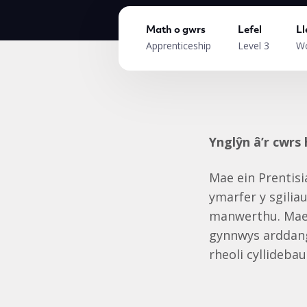
Math o gwrs
Lefel
Ll
Apprenticeship
Level 3
Wo
Ynglŷn â’r cwrs
Mae ein Prentis
ymarfer y sgilia
manwerthu. Mae’
gynnwys arddang
rheoli cyllidebau