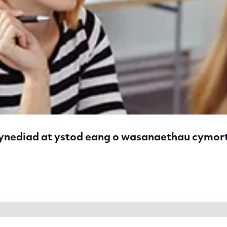
ynediad at ystod eang o wasanaethau cymor
ediad at ystod eang o wasanaethau cymorth