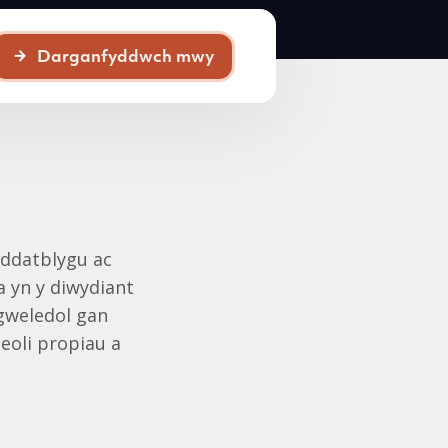
Darganfyddwch mwy
 ddatblygu ac
a yn y diwydiant
gweledol gan
oli propiau a