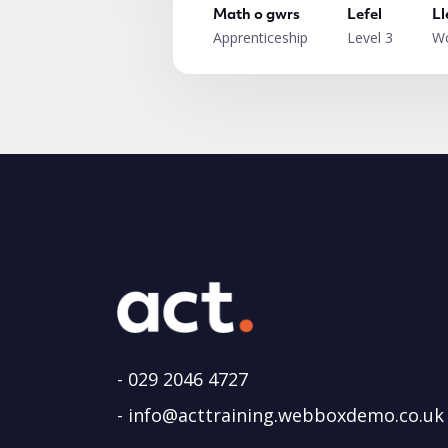
Math o gwrs
Lefel
Ll
Apprenticeship
Level 3
Wo
-
029 2046 4727
-
info@acttraining.webboxdemo.co.uk