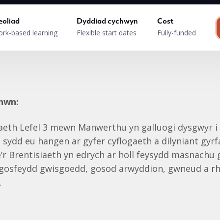
eoliad
Dyddiad cychwyn
Cost
rk-based learning
Flexible start dates
Fully-funded
 hwn:
iaeth Lefel 3 mewn Manwerthu yn galluogi dysgwyr i
u sydd eu hangen ar gyfer cyflogaeth a dilyniant gyrf
r Brentisiaeth yn edrych ar holl feysydd masnachu 
osfeydd gwisgoedd, gosod arwyddion, gwneud a rhe
.