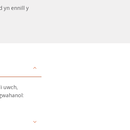
 yn ennill y
i uwch,
gwahanol: