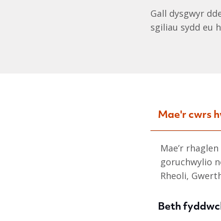
Gall dysgwyr dd
sgiliau sydd eu 
Mae'r cwrs h
Mae’r rhaglen
goruchwylio n
Rheoli, Gwert
Beth fyddwch