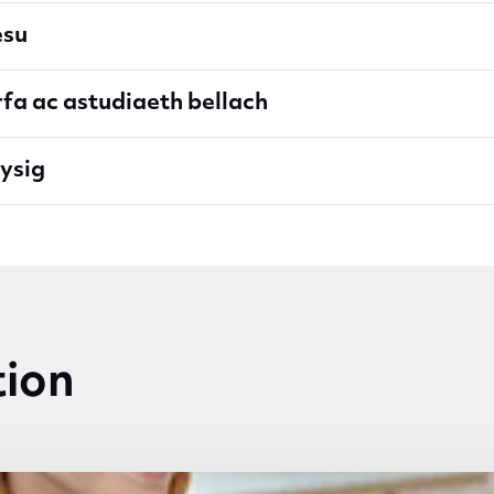
esu
rfa ac astudiaeth bellach
ysig
tion