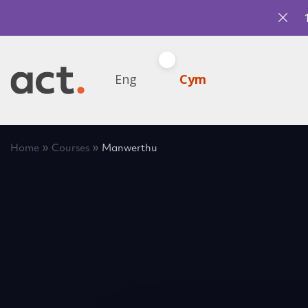
Eng
Cym
»
»
Home
Courses
Manwerthu