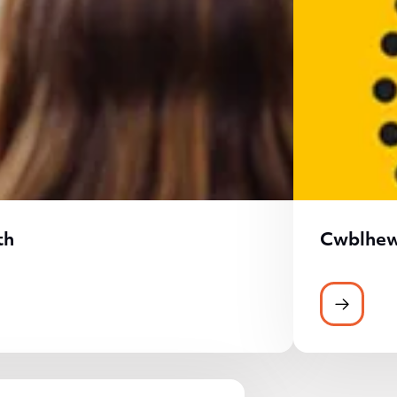
th
Cwblhew
Cwblhe