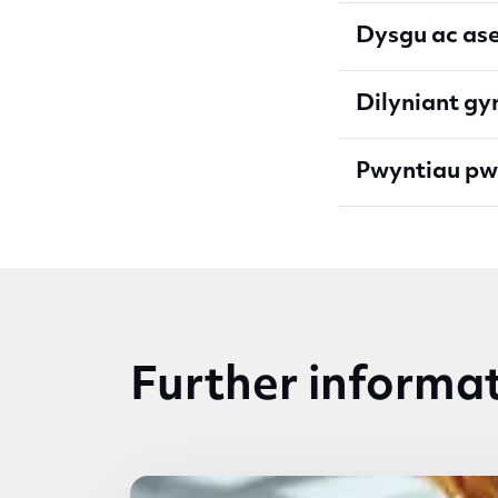
Dysgu ac as
Dilyniant gy
Pwyntiau pw
Further informa