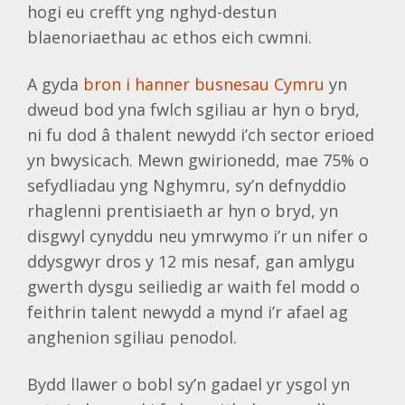
hogi eu crefft yng nghyd-destun
blaenoriaethau ac ethos eich cwmni.
A gyda
bron i hanner busnesau Cymru
yn
dweud bod yna fwlch sgiliau ar hyn o bryd,
ni fu dod â thalent newydd i’ch sector erioed
yn bwysicach. Mewn gwirionedd, mae 75% o
sefydliadau yng Nghymru, sy’n defnyddio
rhaglenni prentisiaeth ar hyn o bryd, yn
disgwyl cynyddu neu ymrwymo i’r un nifer o
ddysgwyr dros y 12 mis nesaf, gan amlygu
gwerth dysgu seiliedig ar waith fel modd o
feithrin talent newydd a mynd i’r afael ag
anghenion sgiliau penodol.
Bydd llawer o bobl sy’n gadael yr ysgol yn