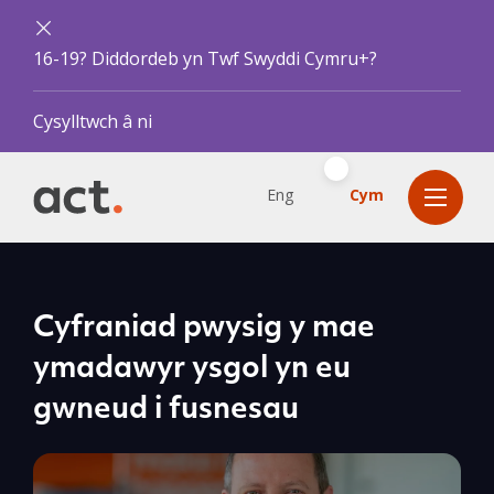
16-19? Diddordeb yn Twf Swyddi Cymru+?
Cysylltwch â ni
Eng
Cym
Cyfraniad pwysig y mae
ymadawyr ysgol yn eu
gwneud i fusnesau