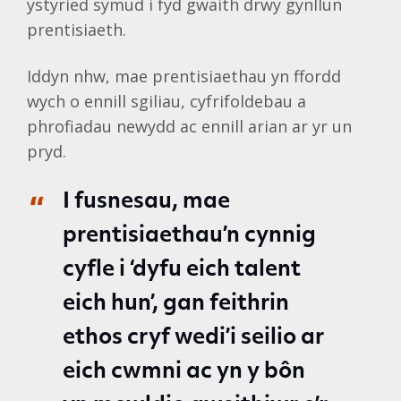
ystyried symud i fyd gwaith drwy gynllun
prentisiaeth.
Iddyn nhw, mae prentisiaethau yn ffordd
wych o ennill sgiliau, cyfrifoldebau a
phrofiadau newydd ac ennill arian ar yr un
pryd.
I fusnesau, mae
prentisiaethau’n cynnig
cyfle i ‘dyfu eich talent
eich hun’, gan feithrin
ethos cryf wedi’i seilio ar
eich cwmni ac yn y bôn