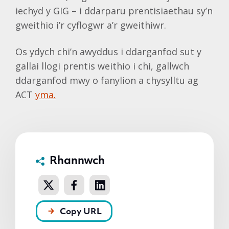
iechyd y GIG – i ddarparu prentisiaethau sy’n
gweithio i’r cyflogwr a’r gweithiwr.
Os ydych chi’n awyddus i ddarganfod sut y
gallai llogi prentis weithio i chi, gallwch
ddarganfod mwy o fanylion a chysylltu ag
ACT
yma.
Rhannwch
Copy URL