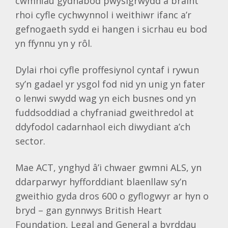
cwmnïau gydnabod pwysigrwydd a braint
rhoi cyfle cychwynnol i weithiwr ifanc a’r
gefnogaeth sydd ei hangen i sicrhau eu bod
yn ffynnu yn y rôl.
Dylai rhoi cyfle proffesiynol cyntaf i rywun
sy’n gadael yr ysgol fod nid yn unig yn fater
o lenwi swydd wag yn eich busnes ond yn
fuddsoddiad a chyfraniad gweithredol at
ddyfodol cadarnhaol eich diwydiant a’ch
sector.
Mae ACT, ynghyd â’i chwaer gwmni ALS, yn
ddarparwyr hyfforddiant blaenllaw sy’n
gweithio gyda dros 600 o gyflogwyr ar hyn o
bryd – gan gynnwys British Heart
Foundation, Legal and General a byrddau