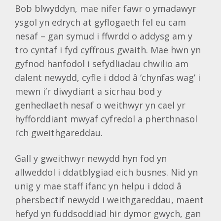
Bob blwyddyn, mae nifer fawr o ymadawyr
ysgol yn edrych at gyflogaeth fel eu cam
nesaf – gan symud i ffwrdd o addysg am y
tro cyntaf i fyd cyffrous gwaith. Mae hwn yn
gyfnod hanfodol i sefydliadau chwilio am
dalent newydd, cyfle i ddod â ‘chynfas wag’ i
mewn i’r diwydiant a sicrhau bod y
genhedlaeth nesaf o weithwyr yn cael yr
hyfforddiant mwyaf cyfredol a pherthnasol
i’ch gweithgareddau.
Gall y gweithwyr newydd hyn fod yn
allweddol i ddatblygiad eich busnes. Nid yn
unig y mae staff ifanc yn helpu i ddod â
phersbectif newydd i weithgareddau, maent
hefyd yn fuddsoddiad hir dymor gwych, gan