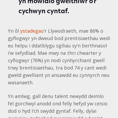
yn mowldio gweithiwr o’r
cychwyn cyntaf.
Yn ôl
ystadegau
‘r Llywodraeth, mae 86% o
gyflogwyr yn dweud bod prentisiaethau wedi
eu helpu i ddatblygu sgiliau sy’n berthnasol
i’w sefydliad. Mae mwy na thri chwarter y
cyflogwyr (76%) yn nodi cynhyrchiant gwell
trwy brentisiaethau, tra bod 74 y cant wedi
gweld gwelliant yn ansawdd eu cynnyrch neu
wasanaeth.
Yn amlwg, gall denu talent newydd deimlo
fel gorchwyl anodd ond felly hefyd yw ceisio
dod o hyd i’ch swydd gyntaf. Felly, dylai