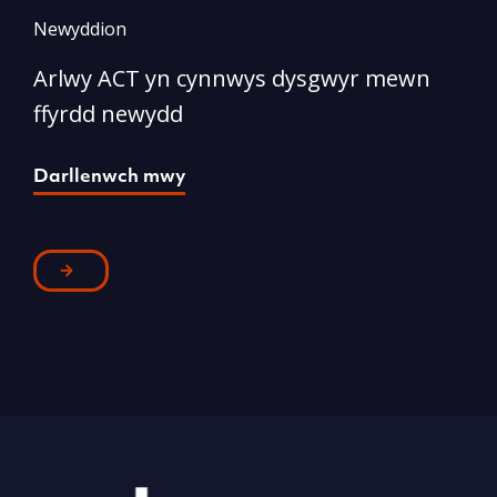
Newyddion
N
Arlwy ACT yn cynnwys dysgwyr mewn
A
ffyrdd newydd
S
Darllenwch mwy
D