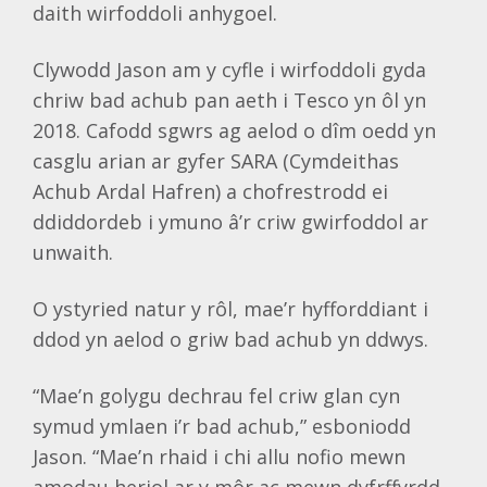
daith wirfoddoli anhygoel.
Clywodd Jason am y cyfle i wirfoddoli gyda
chriw bad achub pan aeth i Tesco yn ôl yn
2018. Cafodd sgwrs ag aelod o dîm oedd yn
casglu arian ar gyfer SARA (Cymdeithas
Achub Ardal Hafren) a chofrestrodd ei
ddiddordeb i ymuno â’r criw gwirfoddol ar
unwaith.
O ystyried natur y rôl, mae’r hyfforddiant i
ddod yn aelod o griw bad achub yn ddwys.
“Mae’n golygu dechrau fel criw glan cyn
symud ymlaen i’r bad achub,” esboniodd
Jason. “Mae’n rhaid i chi allu nofio mewn