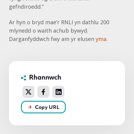
gefndiroedd.”
Ar hyn o bryd mae’r RNLI yn dathlu 200
mlynedd o waith achub bywyd.
Darganfyddwch fwy am yr elusen
yma.
Rhannwch
Copy URL