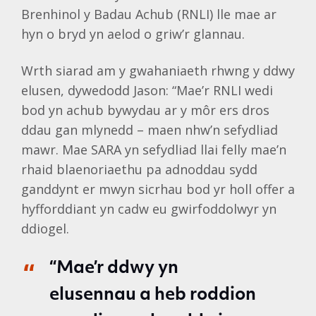
Brenhinol y Badau Achub (RNLI) lle mae ar
hyn o bryd yn aelod o griw’r glannau.
Wrth siarad am y gwahaniaeth rhwng y ddwy
elusen, dywedodd Jason: “Mae’r RNLI wedi
bod yn achub bywydau ar y môr ers dros
ddau gan mlynedd – maen nhw’n sefydliad
mawr. Mae SARA yn sefydliad llai felly mae’n
rhaid blaenoriaethu pa adnoddau sydd
ganddynt er mwyn sicrhau bod yr holl offer a
hyfforddiant yn cadw eu gwirfoddolwyr yn
ddiogel.
“Mae’r ddwy yn
elusennau a heb roddion