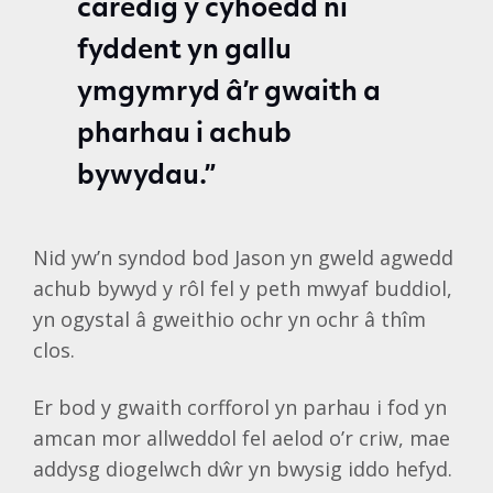
caredig y cyhoedd ni
fyddent yn gallu
ymgymryd â’r gwaith a
pharhau i achub
bywydau.”
Nid yw’n syndod bod Jason yn gweld agwedd
achub bywyd y rôl fel y peth mwyaf buddiol,
yn ogystal â gweithio ochr yn ochr â thîm
clos.
Er bod y gwaith corfforol yn parhau i fod yn
amcan mor allweddol fel aelod o’r criw, mae
addysg diogelwch dŵr yn bwysig iddo hefyd.