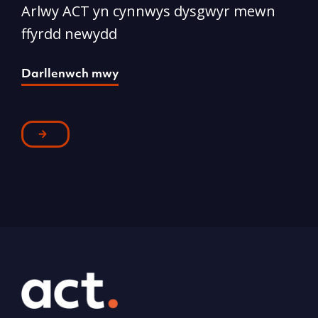
Arlwy ACT yn cynnwys dysgwyr mewn
A
ffyrdd newydd
S
Darllenwch mwy
D