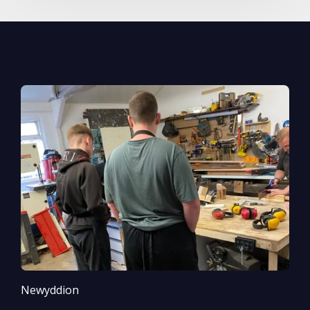
Newyddion
N