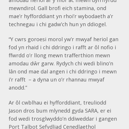
amodau heriol ar y môr ac mewn dyfrffyrdd
mewndirol. Gall brofi eich stamina, ond
mae’r hyfforddiant yn rhoi’r wybodaeth a’r
technegau i chi gadw’ch hun yn ddiogel.
“Y cwrs goroesi morol yw’r mwyaf heriol gan
fod yn rhaid i chi ddringo i rafft ar ôl nofio i
ffwrdd o’r llong mewn trafferthion mewn
amodau dŵr garw. Rydych chi wedi blino’n
lân ond mae dal angen i chi ddringo i mewn
i’r rafft – a dyna un o’r rhannau mwyaf
anodd.”
Ar ôl cwblhau ei hyfforddiant, treuliodd
Jason dros bum mlynedd gyda SARA, er ei
fod wedi trosglwyddo’n ddiweddar i gangen
Port Talbot Sefydliad Cenedlaethol