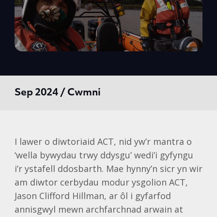
Sep 2024 / Cwmni
I lawer o diwtoriaid ACT, nid yw’r mantra o
‘wella bywydau trwy ddysgu’ wedi’i gyfyngu
i’r ystafell ddosbarth. Mae hynny’n sicr yn wir
am diwtor cerbydau modur ysgolion ACT,
Jason Clifford Hillman, ar ôl i gyfarfod
annisgwyl mewn archfarchnad arwain at