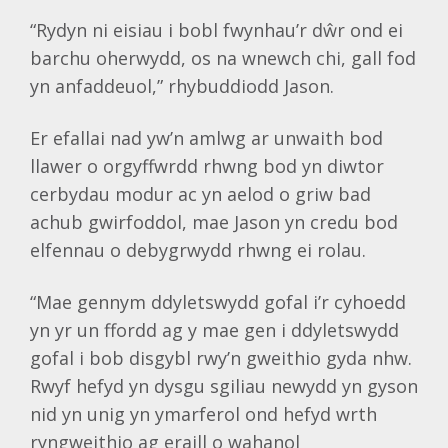
“Rydyn ni eisiau i bobl fwynhau’r dŵr ond ei
barchu oherwydd, os na wnewch chi, gall fod
yn anfaddeuol,” rhybuddiodd Jason.
Er efallai nad yw’n amlwg ar unwaith bod
llawer o orgyffwrdd rhwng bod yn diwtor
cerbydau modur ac yn aelod o griw bad
achub gwirfoddol, mae Jason yn credu bod
elfennau o debygrwydd rhwng ei rolau.
“Mae gennym ddyletswydd gofal i’r cyhoedd
yn yr un ffordd ag y mae gen i ddyletswydd
gofal i bob disgybl rwy’n gweithio gyda nhw.
Rwyf hefyd yn dysgu sgiliau newydd yn gyson
nid yn unig yn ymarferol ond hefyd wrth
ryngweithio ag eraill o wahanol