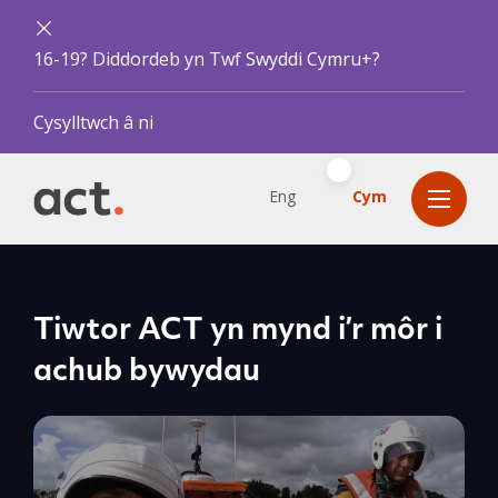
16-19? Diddordeb yn Twf Swyddi Cymru+?
Cysylltwch â ni
Eng
Cym
Tiwtor ACT yn mynd i’r môr i
achub bywydau